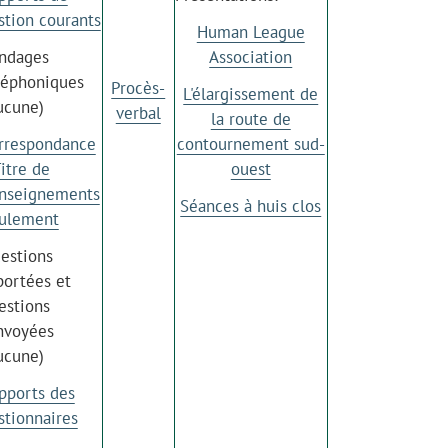
stion courants
Human League
ndages
Association
léphoniques
Procès-
L'élargissement de
ucune)
verbal
la route de
rrespondance
contournement sud-
Titre de
ouest
nseignements
Séances à huis clos
ulement
estions
portées et
estions
nvoyées
ucune)
pports des
stionnaires