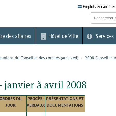
Emplois et carrières
Recherche
par
mot-
clé:
ire des affaires
Hôtel de Ville
Services
éunions du Conseil et des comités (Archived)
2008 Conseil mun
 janvier à avril 2008
ORDRES DU
PROCÈS-
PRÉSENTATIONS ET
JOUR
VERBAUX
DOCUMENTATIONS