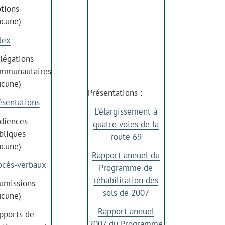
tions
ucune)
dex
légations
mmunautaires
ucune)
Présentations :
ésentations
L'élargissement à
diences
quatre voies de la
bliques
route 69
ucune)
Rapport annuel du
ocès-verbaux
Programme de
réhabilitation des
umissions
sols de 2007
ucune)
Rapport annuel
pports de
2007 du Programme