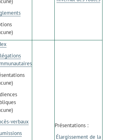
ucune)
glements
tions
ucune)
dex
légations
mmunautaires
ésentations
ucune)
diences
bliques
ucune)
ocès-verbaux
Présentations :
umissions
Élargissement de la