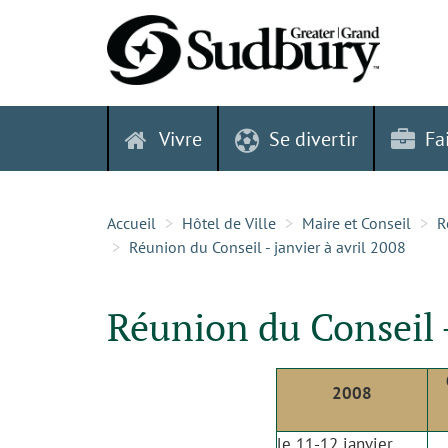
Skip
to
content
Vivre
Se divertir
Fa
Accueil
Hôtel de Ville
Maire et Conseil
R
Réunion du Conseil - janvier à avril 2008
Réunion du Conseil -
2008
le 11-12 janvier