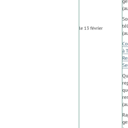
ge
(a
So
té
le 13 février
(a
Co
à 
Re
Se
Qu
re
qu
re
(a
Ra
ge