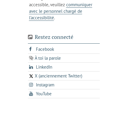
accessible, veuillez
communiquer
avec le personnel chargé de
l'accessibilité
.
Restez connecté
s'ouvre
Facebook
dans
À toi la parole
opens
un
opens
LinkedIn
in
nouvel
in
a
onglet
X (anciennement Twitter)
s'ouvre
a
new
s'ouvre
Instagram
dans
new
tab
dans
un
tab
s'ouvre
YouTube
un
nouvel
dans
nouvel
onglet
un
onglet
nouvel
onglet