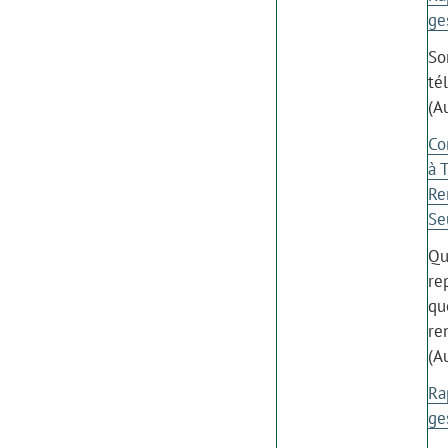
ge
So
té
(A
Co
à 
Re
Se
Qu
re
qu
re
(A
Ra
ge