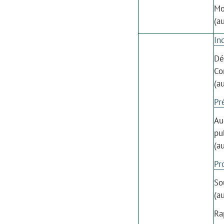
Mo
(a
In
Dé
Co
(a
Pr
Au
pu
(a
Pr
So
(a
Ra