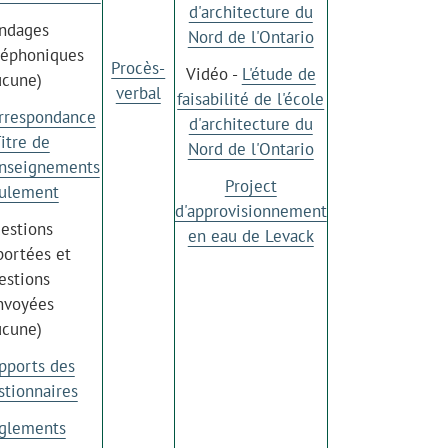
d'architecture du
ndages
Nord de l'Ontario
léphoniques
Procès-
Vidéo -
L'étude de
ucune)
verbal
faisabilité de l'école
rrespondance
d'architecture du
Titre de
Nord de l'Ontario
nseignements
Project
ulement
d'approvisionnement
estions
en eau de Levack
portées et
estions
nvoyées
ucune)
pports des
stionnaires
glements