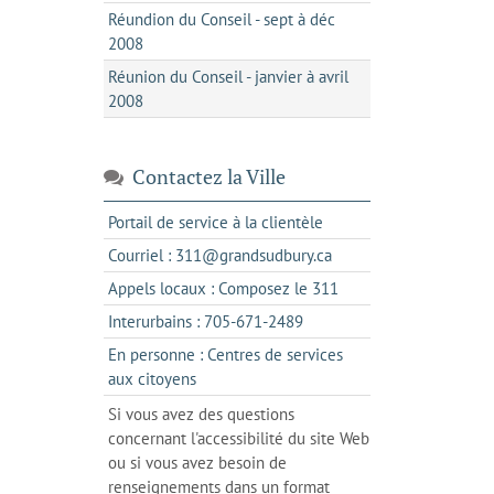
Réundion du Conseil - sept à déc
2008
Réunion du Conseil - janvier à avril
2008
Contactez la Ville
s'ouvre
Portail de service à la clientèle
dans
s'ouvre
Courriel : 311@grandsudbury.ca
un
dans
s'ouvre
Appels locaux : Composez le 311
nouvel
votre
dans
onglet
s'ouvre
Interurbains : 705-671-2489
client
un
dans
de
En personne : Centres de services
client
un
messagerie
s'ouvre
aux citoyens
de
client
dans
votre
Si vous avez des questions
de
l'onglet
téléphone
concernant l'accessibilité du site Web
votre
actuel
ou si vous avez besoin de
téléphone
renseignements dans un format