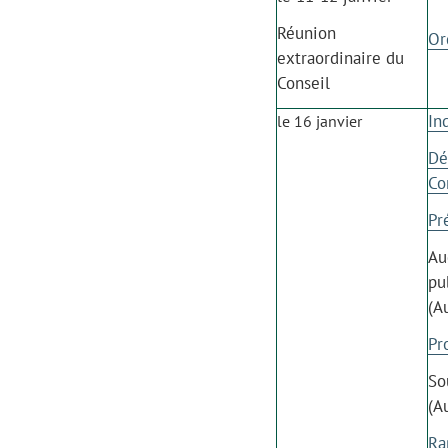
Réunion
Or
extraordinaire du
Conseil
In
le 16 janvier
Dé
Co
Pr
Au
pu
(A
Pr
So
(A
Ra