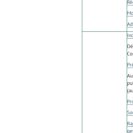
Rè
Mo
Ad
In
Dé
Co
Pr
Au
pu
(a
Pr
So
Ra
ge