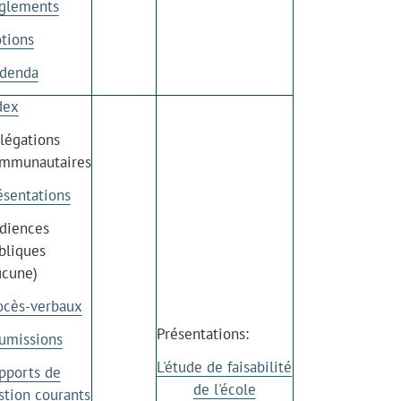
glements
tions
denda
dex
légations
mmunautaires
ésentations
diences
bliques
ucune)
ocès-verbaux
Présentations:
umissions
L'étude de faisabilité
pports de
de l'école
stion courants