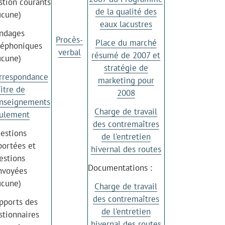
stion courants
de la qualité des
ucune)
eaux lacustres
ndages
Procès-
Place du marché
léphoniques
verbal
résumé de 2007 et
ucune)
stratégie de
rrespondance
marketing pour
Titre de
2008
nseignements
Charge de travail
ulement
des contremaîtres
estions
de l'entretien
portées et
hivernal des routes
estions
Documentations :
nvoyées
ucune)
Charge de travail
des contremaîtres
pports des
de l'entretien
stionnaires
hivernal des routes