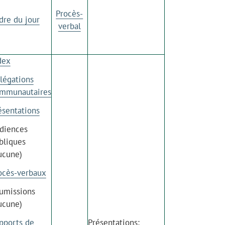
Procès-
dre du jour
verbal
dex
légations
mmunautaires
ésentations
diences
bliques
ucune)
ocès-verbaux
umissions
ucune)
pports de
Présentations: