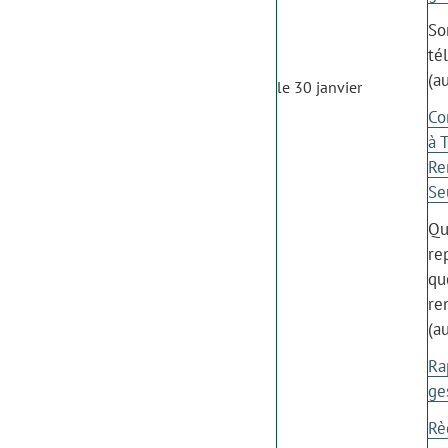
So
té
(a
le 30 janvier
Co
à 
Re
Se
Qu
re
qu
re
(a
Ra
ge
Rè