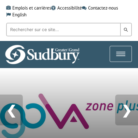
Skip
Emplois et carrières
Accessibilité
Contactez-nous
to
English
content
Recherche
Rech
par
mot-
dans
clé:
le
Toggle
Gra
navigat
Sud
❮
❯