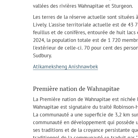
vallées des rivières Wahnapitae et Sturgeon.
Les terres de la réserve actuelle sont situées 
Lively. L'assise territoriale actuelle est de 43
feuillus et de conifères, entourée de huit lacs 
2024, la population totale est de 1 720 membre
l'extérieur de celle-ci. 70 pour cent des perso
Sudbury.
Atikameksheng Anishnawbek
Première nation de Wahnapitae
La Première nation de Wahnapitae est nichée l
Wahnapitae est signataire du traité Robinson
La communauté a une superficie de 3,2 km sur 3
communauté en développement qui possède une 
ses traditions et de la croyance persistante q
traditionnel de la communauté se traduit par "l