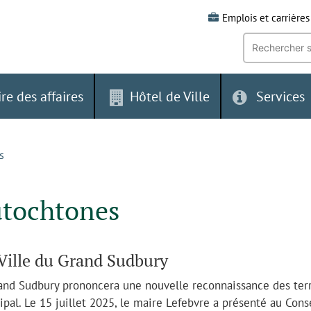
Emplois et carrières
Recherche
par
mot-
clé:
ire des affaires
Hôtel de Ville
Services
s
autochtones
 Ville du Grand Sudbury
Grand Sudbury prononcera une nouvelle reconnaissance des ter
pal. Le 15 juillet 2025, le maire Lefebvre a présenté au Cons