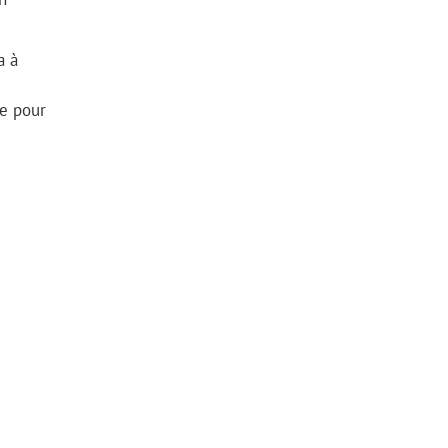
a à
re pour