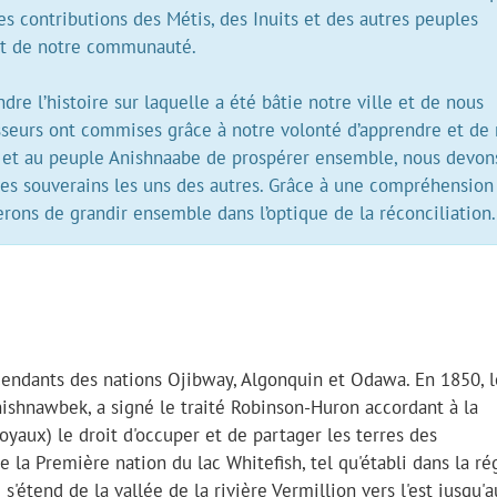
s contributions des Métis, des Inuits et des autres peuples
nt de notre communauté.
re l’histoire sur laquelle a été bâtie notre ville et de nous
esseurs ont commises grâce à notre volonté d’apprendre et de
 et au peuple Anishnaabe de prospérer ensemble, nous devon
itres souverains les uns des autres. Grâce à une compréhension
erons de grandir ensemble dans l’optique de la réconciliation.
ndants des nations Ojibway, Algonquin et Odawa. En 1850, l
hnawbek, a signé le traité Robinson-Huron accordant à la
oyaux) le droit d'occuper et de partager les terres des
 la Première nation du lac Whitefish, tel qu'établi dans la ré
s'étend de la vallée de la rivière Vermillion vers l'est jusqu'a