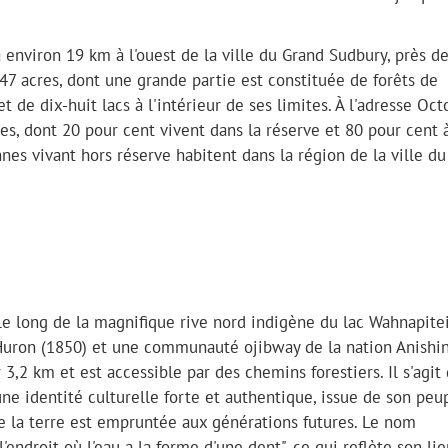
à environ 19 km à l'ouest de la ville du Grand Sudbury, près d
 747 acres, dont une grande partie est constituée de forêts de
et de dix-huit lacs à l'intérieur de ses limites. À l'adresse Oc
s, dont 20 pour cent vivent dans la réserve et 80 pour cent 
nnes vivant hors réserve habitent dans la région de la ville d
e long de la magnifique rive nord indigène du lac Wahnapitei
-Huron (1850) et une communauté ojibway de la nation Anishi
,2 km et est accessible par des chemins forestiers. Il s'agit
identité culturelle forte et authentique, issue de son peup
ue la terre est empruntée aux générations futures. Le nom
'endroit où l'eau a la forme d'une dent", ce qui reflète son lie