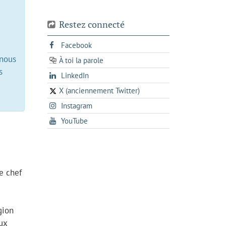
Restez connecté
s'ouvre
Facebook
dans
 nous
À toi la parole
opens
un
s
opens
LinkedIn
in
nouvel
in
a
onglet
X (anciennement Twitter)
s'ouvre
a
new
s'ouvre
Instagram
dans
new
tab
dans
un
tab
s'ouvre
YouTube
un
nouvel
dans
nouvel
onglet
un
onglet
nouvel
onglet
e chef
gion
ux