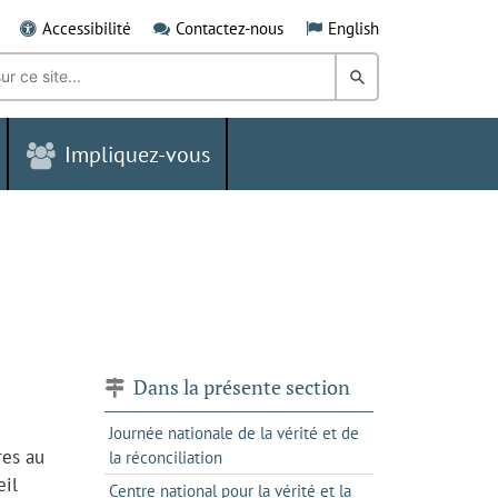
Accessibilité
Contactez-nous
English
Rechercher
dans
Impliquez-vous
le
Grand
Sudbury
Dans la présente section
Journée nationale de la vérité et de
res au
la réconciliation
eil
Centre national pour la vérité et la