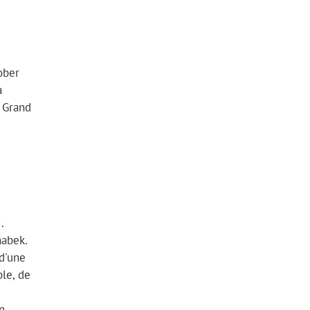
e
tober
à
u Grand
.
nabek.
 d'une
le, de
n