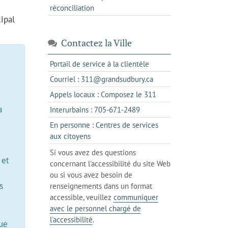
réconciliation
ipal
Contactez la Ville
s'ouvre
Portail de service à la clientèle
dans
s'ouvre
Courriel : 311@grandsudbury.ca
un
dans
s'ouvre
Appels locaux : Composez le 311
nouvel
votre
dans
onglet
a
s'ouvre
Interurbains : 705-671-2489
client
un
dans
de
En personne : Centres de services
client
un
messagerie
s'ouvre
aux citoyens
de
client
dans
votre
Si vous avez des questions
de
l'onglet
 et
téléphone
concernant l'accessibilité du site Web
votre
actuel
ou si vous avez besoin de
téléphone
s
renseignements dans un format
accessible, veuillez
communiquer
avec le personnel chargé de
l'accessibilité
.
que