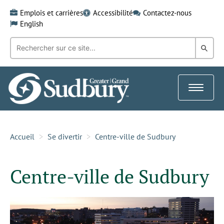
Skip
Emplois et carrières
Accessibilité
Contactez-nous
to
English
content
Recherche
Rech
par
mot-
dans
clé:
le
Toggle
Gra
navigat
Sud
Accueil
Se divertir
Centre-ville de Sudbury
Centre-ville de Sudbury