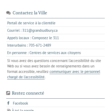
Contactez la Ville
s'ouvre
Portail de service à la clientèle
dans
s'ouvre
Courriel : 311@grandsudbury.ca
un
dans
s'ouvre
Appels locaux : Composez le 311
nouvel
votre
dans
onglet
s'ouvre
Interurbains : 705-671-2489
client
un
dans
de
s'ouvre
En personne : Centres de services aux citoyens
client
un
messagerie
dans
de
Si vous avez des questions concernant l'accessibilité du site
client
l'onglet
votre
Web ou si vous avez besoin de renseignements dans un
de
actuel
téléphone
format accessible, veuillez
communiquer avec le personnel
votre
chargé de l'accessibilité
.
téléphone
Restez connecté
s'ouvre
Facebook
dans
À toi la parole