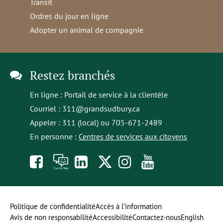
Transit
Ordres du jour en ligne
Adopter un animal de compagnie
Restez branchés
En ligne :
Portail de service à la clientèle
Courriel :
311@grandsudbury.ca
Appeler : 311 (local) ou 705-671-2489
En personne :
Centres de services aux citoyens
Like
À
opens
Follow
Follow
Subscribe
us
toi
in
us
us
to
on
la
a
on
on
our
Politique de confidentialité
Accès à l’information
Avis de non responsabilité
Accessibilité
Contactez-nous
English