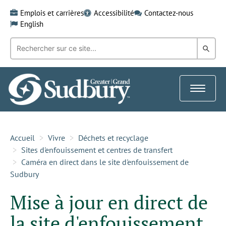
Skip
Emplois et carrières
Accessibilité
Contactez-nous
to
English
content
Recherche
Rech
par
mot-
dans
clé:
le
Toggle
Gra
navigat
Sud
Accueil
Vivre
Déchets et recyclage
Sites d'enfouissement et centres de transfert
Caméra en direct dans le site d'enfouissement de
Sudbury
Mise à jour en direct de
la site d'enfouissement