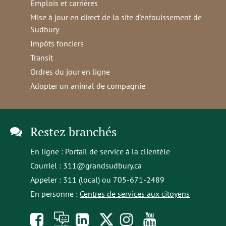
Emplois et carrières
Mise à jour en direct de la site d'enfouissement de
Sudbury
Impôts fonciers
Transit
Ordres du jour en ligne
Adopter un animal de compagnie
Restez branchés
En ligne :
Portail de service à la clientèle
Courriel :
311@grandsudbury.ca
Appeler : 311 (local) ou 705-671-2489
En personne :
Centres de services aux citoyens
Like
À
opens
Follow
Follow
Subscribe