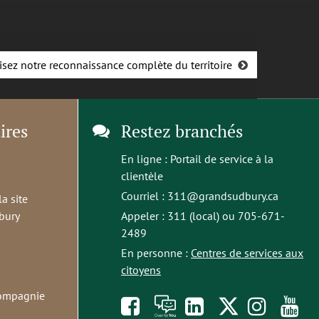
isez notre reconnaissance complète du territoire
ires
Restez branchés
En ligne :
Portail de service à la
clientèle
Courriel :
311@grandsudbury.ca
la site
bury
Appeler : 311 (local) ou 705-671-
2489
En personne :
Centres de services aux
citoyens
compagnie
Like
À
opens
Follow
Foll
S