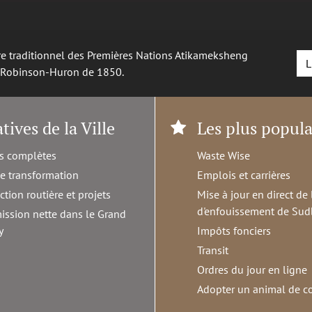
oire traditionnel des Premières Nations Atikameksheng
L
é Robinson-Huron de 1850.
atives de la Ville
Les plus popula
s complètes
Waste Wise
de transformation
Emplois et carrières
ction routière et projets
Mise à jour en direct de 
d'enfouissement de Sud
ission nette dans le Grand
y
Impôts fonciers
Transit
Ordres du jour en ligne
Adopter un animal de 