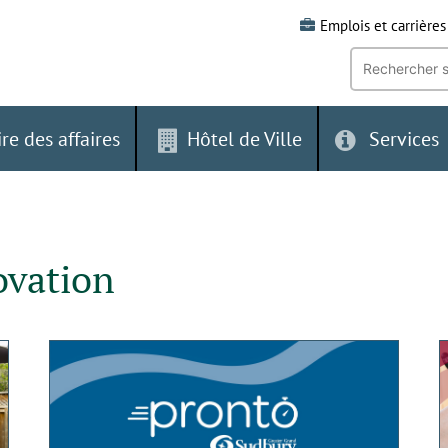
Emplois et carrières
Recherche
par
mot-
clé:
ire des affaires
Hôtel de Ville
Services
ovation