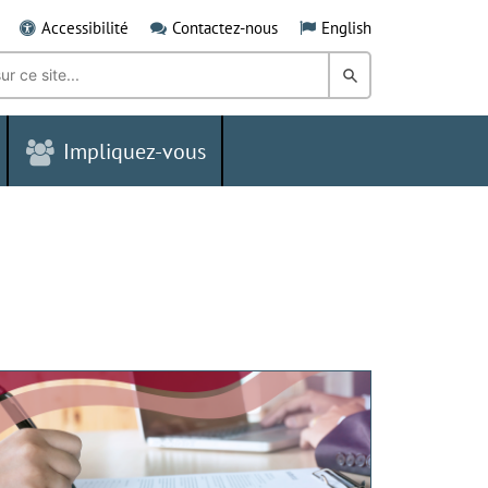
Accessibilité
Contactez-nous
English
Rechercher
dans
Impliquez-vous
le
Grand
Sudbury