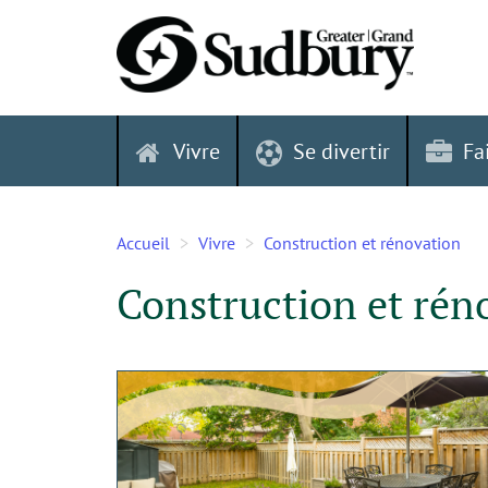
Skip
to
content
Vivre
Se divertir
Fa
Accueil
Vivre
Construction et rénovation
Construction et rén