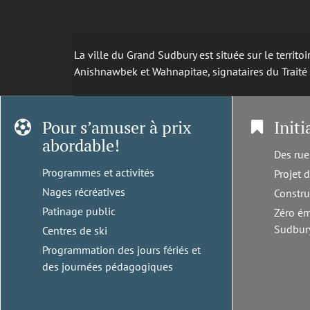
La ville du Grand Sudbury est située sur le territ
Anishnawbek et Wahnapitae, signataires du Trait
Pour s’amuser à prix
Initi
abordable!
Des rue
Programmes et activités
Projet 
Nages récréatives
Constru
Patinage public
Zéro ém
Sudbur
Centres de ski
Programmation des jours fériés et
des journées pédagogiques