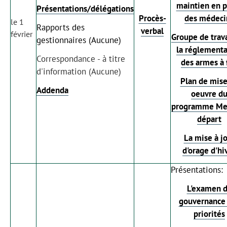
maintien en p
Présentations/délégations
Procès-
des médeci
le 1
Rapports des
verbal
février
Groupe de trava
gestionnaires (Aucune)
la réglementa
Correspondance - à titre
des armes à 
d'information (Aucune)
Plan de mise
Addenda
oeuvre d
programme Mei
départ
La mise à j
d'orage d'hi
Présentations:
L'examen 
gouvernance
priorités