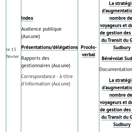
La stratég
d'augmentati
Index
nombre de
voyageurs et d
Audience publique
de gestion des
(Aucune)
du Transit du 
Présentations/délégations
Procès-
Sudbury
le 15
verbal
février
Rapports des
Bénévolat Su
gestionnaires (Aucune)
Documentation
Correspondance - à titre
La stratég
d'information (Aucune)
d'augmentati
nombre de
voyageurs et d
de gestion des
du Transit du 
Sudbury