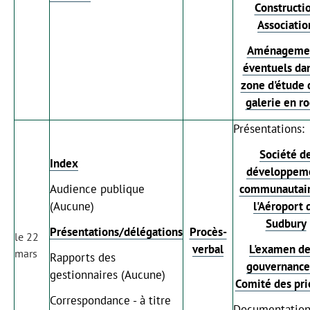
Constructi
Associatio
Aménageme
éventuels dan
zone d'étude 
galerie en r
Présentations:
Société d
Index
développem
Audience publique
communautair
(Aucune)
l'Aéroport 
Sudbury
Présentations/délégations
Procès-
le 22
verbal
L'examen de
mars
Rapports des
gouvernance
gestionnaires (Aucune)
Comité des pri
Correspondance - à titre
Documentation