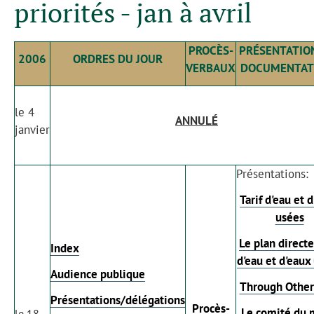
priorités - jan à avril
PROCÈS-
PRÉSENTATIO
2006
ORDRES DU JOUR
VERBAUX
DOCUMENTAT
le 4
ANNULÉ
janvier
Présentations:
Tarif d'eau et 
usées
Le plan direct
Index
d'eau et d'eaux
Audience publique
Through Other
Présentations/délégations
Procès-
Le comité du 
le 18