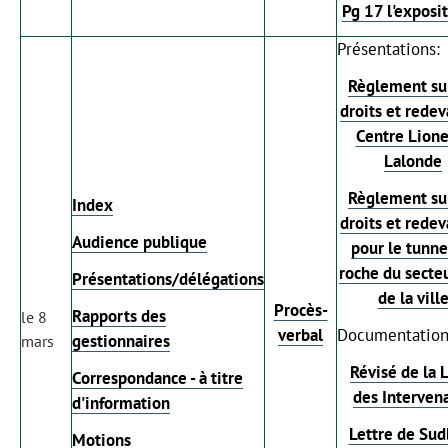
Pg 17 l'exposi
Présentations:
Règlement sur
droits et rede
Centre Lione
Lalonde
Règlement sur
Index
droits et rede
Audience publique
pour le tunne
roche du secte
Présentations/délégations
de la vill
Procès-
Rapports des
le 8
verbal
Documentation
gestionnaires
mars
Révisé de la L
Correspondance - à titre
des Interven
d'information
Lettre de Sud
Motions