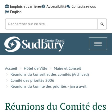
Skip
Emplois et carrières
Accessibilité
Contactez-nous
to
English
content
Recherche
Rech
par
mot-
dans
clé:
le
Toggle
Gra
navigat
Sud
Accueil
Hôtel de Ville
Maire et Conseil
Réunions du Conseil et des comités (Archived)
Comité des priorités 2006
Réunions du Comité des priorités - jan à avril
Réunions du Comité des