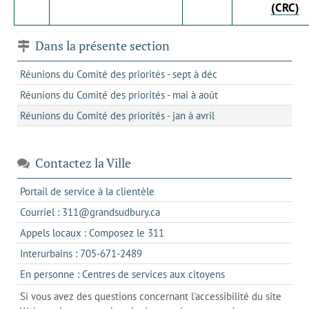
(CRC)
Dans la présente section
Réunions du Comité des priorités - sept à déc
Réunions du Comité des priorités - mai à août
Réunions du Comité des priorités - jan à avril
Contactez la Ville
s'ouvre
Portail de service à la clientèle
dans
s'ouvre
Courriel : 311@grandsudbury.ca
un
dans
s'ouvre
Appels locaux : Composez le 311
nouvel
votre
dans
onglet
s'ouvre
Interurbains : 705-671-2489
client
un
dans
de
s'ouvre
En personne : Centres de services aux citoyens
client
un
messagerie
dans
de
Si vous avez des questions concernant l'accessibilité du site
client
l'onglet
votre