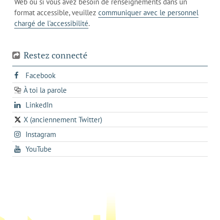
Web ou si vous avez besoin de renseignements dans un
de
actuel
téléphone
format accessible, veuillez
communiquer avec le personnel
votre
chargé de l'accessibilité
.
téléphone
Restez connecté
s'ouvre
Facebook
dans
À toi la parole
opens
un
opens
LinkedIn
in
nouvel
in
a
onglet
X (anciennement Twitter)
s'ouvre
a
new
s'ouvre
Instagram
dans
new
tab
dans
un
tab
s'ouvre
YouTube
un
nouvel
dans
nouvel
onglet
un
onglet
nouvel
onglet