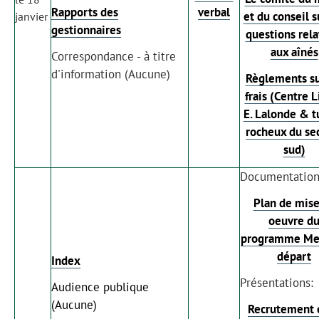
Rapports des
verbal
et du conseil s
janvier
gestionnaires
questions rela
aux aînés
Correspondance - à titre
d'information (Aucune)
Règlements su
frais (Centre L
E. Lalonde & t
rocheux du se
sud)
Documentation
Plan de mise
oeuvre d
programme Mei
départ
Index
Présentations:
Audience publique
(Aucune)
Recrutement e