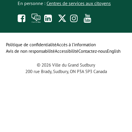
En personne :
Centres de services aux citoyens
Like
À
opens
Follow
Follow
Subscribe
us
toi
in
us
us
to
on
la
a
on
on
our
Politique de confidentialité
Accès à l’information
Avis de non responsabilité
Accessibilité
Contactez-nous
English
Facebook
parole
new
Twitter
Instagram
YouTube
© 2026 Ville du Grand Sudbury
tab
channel
200 rue Brady, Sudbury, ON P3A 5P3 Canada