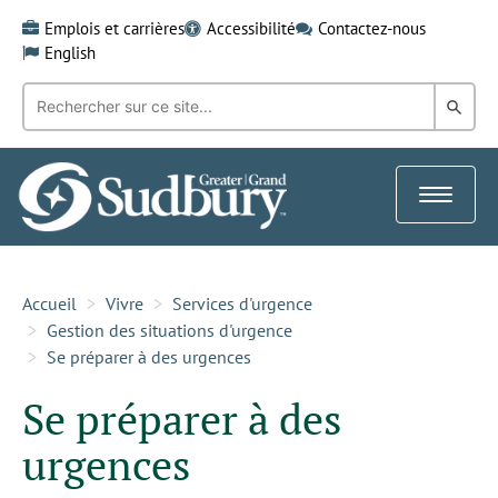
Skip
Emplois et carrières
Accessibilité
Contactez-nous
to
English
content
Recherche
Rech
par
mot-
dans
clé:
le
Toggle
Gra
navigat
Sud
Accueil
Vivre
Services d'urgence
Gestion des situations d'urgence
Se préparer à des urgences
Se préparer à des
urgences