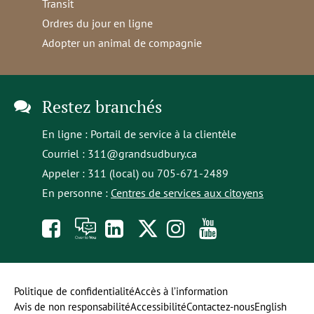
Transit
Ordres du jour en ligne
Adopter un animal de compagnie
Restez branchés
En ligne :
Portail de service à la clientèle
Courriel :
311@grandsudbury.ca
Appeler : 311 (local) ou 705-671-2489
En personne :
Centres de services aux citoyens
Like
À
opens
Follow
Follow
Subscribe
us
toi
in
us
us
to
on
la
a
on
on
our
Politique de confidentialité
Accès à l’information
Avis de non responsabilité
Accessibilité
Contactez-nous
English