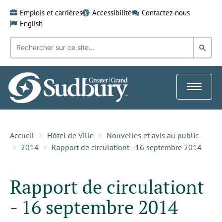
Skip
Emplois et carrières
Accessibilité
Contactez-nous
to
English
content
Recherche
Rech
par
mot-
dans
clé:
le
Toggle
Gra
navigat
Sud
Accueil
Hôtel de Ville
Nouvelles et avis au public
2014
Rapport de circulationt - 16 septembre 2014
Rapport de circulationt
- 16 septembre 2014