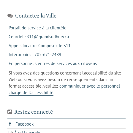
Contactez la Ville
s'ouvre
Portail de service à la clientèle
dans
s'ouvre
Courriel : 311@grandsudbury.ca
un
dans
s'ouvre
Appels locaux : Composez le 311
nouvel
votre
dans
onglet
s'ouvre
Interurbains : 705-671-2489
client
un
dans
de
s'ouvre
En personne : Centres de services aux citoyens
client
un
messagerie
dans
de
Si vous avez des questions concernant l'accessibilité du site
client
l'onglet
votre
Web ou si vous avez besoin de renseignements dans un
de
actuel
téléphone
format accessible, veuillez
communiquer avec le personnel
votre
chargé de l'accessibilité
.
téléphone
Restez connecté
s'ouvre
Facebook
dans
À toi la parole