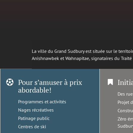
La ville du Grand Sudbury est située sur le territ
Anishnawbek et Wahnapitae, signataires du Trait
Pour s’amuser à prix
Initi
abordable!
Des rue
Programmes et activités
Projet 
Nages récréatives
Constru
Patinage public
Zéro ém
Sudbur
Centres de ski