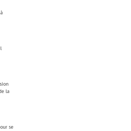
 à
l
sion
de la
pour se