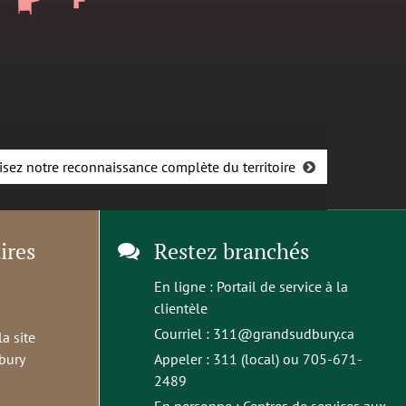
isez notre reconnaissance complète du territoire
ires
Restez branchés
En ligne :
Portail de service à la
clientèle
Courriel :
311@grandsudbury.ca
la site
bury
Appeler : 311 (local) ou 705-671-
2489