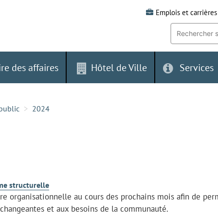
Emplois et carrières
Recherche
par
mot-
clé:
ire des affaires
Hôtel de Ville
Services
public
2024
me structurelle
ure organisationnelle au cours des prochains mois afin de per
s changeantes et aux besoins de la communauté.