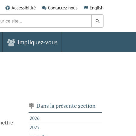
Accessibilité
Contactez-nous
English
Rechercher
dans
Impliquez-vous
le
Grand
Sudbury
Dans la présente section
2026
mettre
2025