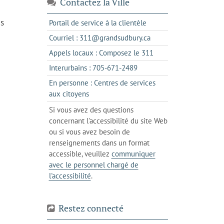
Contactez la Ville
és
s'ouvre
Portail de service à la clientèle
dans
s'ouvre
Courriel : 311@grandsudbury.ca
un
dans
s'ouvre
Appels locaux : Composez le 311
nouvel
votre
dans
onglet
s'ouvre
Interurbains : 705-671-2489
client
un
dans
de
En personne : Centres de services
client
un
messagerie
s'ouvre
aux citoyens
de
client
dans
votre
Si vous avez des questions
de
l'onglet
téléphone
concernant l'accessibilité du site Web
votre
actuel
ou si vous avez besoin de
téléphone
renseignements dans un format
accessible, veuillez
communiquer
avec le personnel chargé de
l'accessibilité
.
Restez connecté