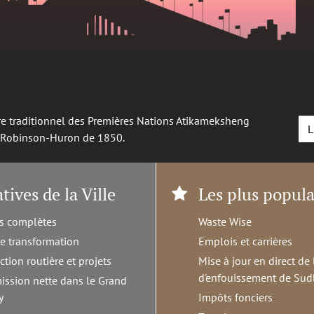
oire traditionnel des Premières Nations Atikameksheng
L
é Robinson-Huron de 1850.
atives de la Ville
Les plus popula
s complètes
Waste Wise
de transformation
Emplois et carrières
ction routière et projets
Mise à jour en direct de 
d'enfouissement de Sud
ission nette dans le Grand
y
Impôts fonciers