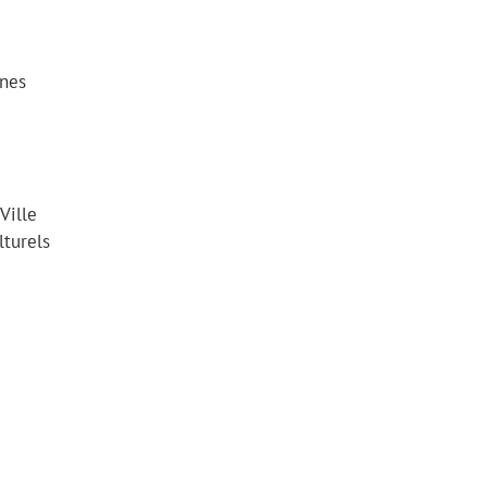
nnes
Ville
lturels