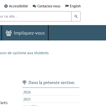
Accessibilité
Contactez-nous
English
Rechercher
dans
Impliquez-vous
le
Grand
Sudbury
ours de cyclisme aux résidents
Dans la présente section
2026
2025
fants