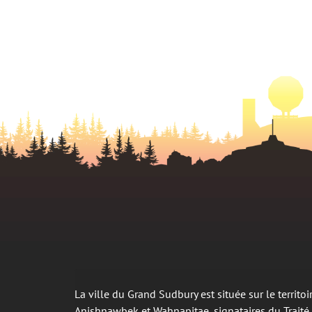
La ville du Grand Sudbury est située sur le territ
Anishnawbek et Wahnapitae, signataires du Trait