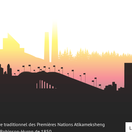
oire traditionnel des Premières Nations Atikameksheng
L
é Robinson-Huron de 1850.