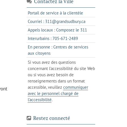
Contactez la Ville
s'ouvre
Portail de service à la clientèle
dans
s'ouvre
Courriel : 311@grandsudbury.ca
un
dans
s'ouvre
Appels locaux : Composez le 311
nouvel
votre
dans
onglet
s'ouvre
Interurbains : 705-671-2489
client
un
dans
de
En personne : Centres de services
client
un
messagerie
s'ouvre
aux citoyens
de
client
dans
votre
Si vous avez des questions
de
l'onglet
téléphone
concernant l'accessibilité du site Web
votre
actuel
ou si vous avez besoin de
téléphone
renseignements dans un format
accessible, veuillez
communiquer
vont
avec le personnel chargé de
l'accessibilité
.
Restez connecté