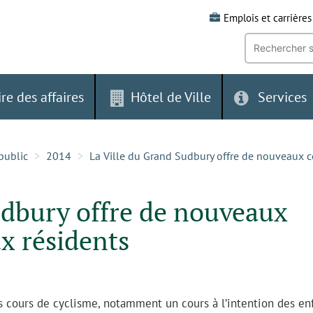
Emplois et carrières
Recherche
par
mot-
clé:
ire des affaires
Hôtel de Ville
Services
public
2014
La Ville du Grand Sudbury offre de nouveaux c
udbury offre de nouveaux
x résidents
s cours de cyclisme, notamment un cours à l’intention des en