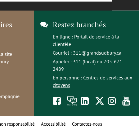
ires
Restez branchés
En ligne :
Portail de service à la
clientèle
Courriel :
311@grandsudbury.ca
la site
bury
Appeler : 311 (local) ou 705-671-
2489
En personne :
Centres de services aux
citoyens
compagnie
Like
À
opens
Follow
Foll
S
us
toi
in
us
us
t
non responsabilité
Accessibilité
Contactez-nous
on
la
a
on
on
o