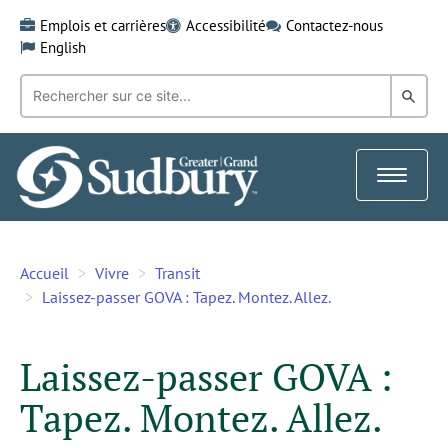
Skip
Emplois et carrières
Accessibilité
Contactez-nous
to
English
content
Recherche
Rech
par
mot-
dans
clé:
le
Toggle
Gra
navigat
Sud
Accueil
Vivre
Transit
Laissez-passer GOVA : Tapez. Montez. Allez.
Laissez-passer GOVA :
Tapez. Montez. Allez.