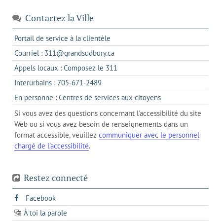
Contactez la Ville
s'ouvre
Portail de service à la clientèle
dans
s'ouvre
Courriel : 311@grandsudbury.ca
un
dans
s'ouvre
Appels locaux : Composez le 311
nouvel
votre
dans
onglet
s'ouvre
Interurbains : 705-671-2489
client
un
dans
de
s'ouvre
En personne : Centres de services aux citoyens
client
un
messagerie
dans
de
Si vous avez des questions concernant l'accessibilité du site
client
l'onglet
votre
Web ou si vous avez besoin de renseignements dans un
de
actuel
téléphone
format accessible, veuillez
communiquer avec le personnel
votre
chargé de l'accessibilité
.
téléphone
Restez connecté
s'ouvre
Facebook
dans
À toi la parole
opens
un