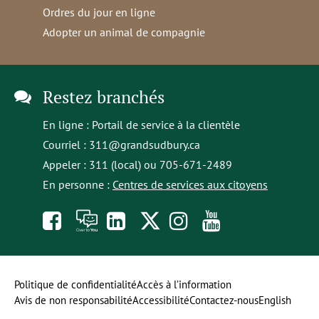
Ordres du jour en ligne
Adopter un animal de compagnie
Restez branchés
En ligne :
Portail de service à la clientèle
Courriel :
311@grandsudbury.ca
Appeler : 311 (local) ou 705-671-2489
En personne :
Centres de services aux citoyens
Like
À
opens
Follow
Follow
Subscribe
us
toi
in
us
us
to
on
la
a
on
on
our
Politique de confidentialité
Accès à l’information
Avis de non responsabilité
Accessibilité
Contactez-nous
English
Facebook
parole
new
Twitter
Instagram
YouTube