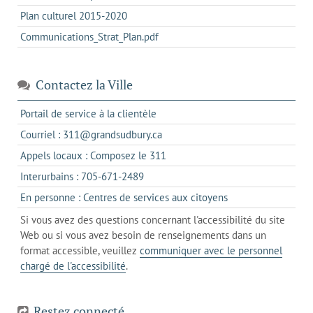
Plan culturel 2015-2020
Communications_Strat_Plan.pdf
Contactez la Ville
s'ouvre
Portail de service à la clientèle
dans
s'ouvre
Courriel : 311@grandsudbury.ca
un
dans
s'ouvre
Appels locaux : Composez le 311
nouvel
votre
dans
onglet
s'ouvre
Interurbains : 705-671-2489
client
un
dans
de
s'ouvre
En personne : Centres de services aux citoyens
client
un
messagerie
dans
de
Si vous avez des questions concernant l'accessibilité du site
client
l'onglet
votre
Web ou si vous avez besoin de renseignements dans un
de
actuel
téléphone
format accessible, veuillez
communiquer avec le personnel
votre
chargé de l'accessibilité
.
téléphone
Restez connecté