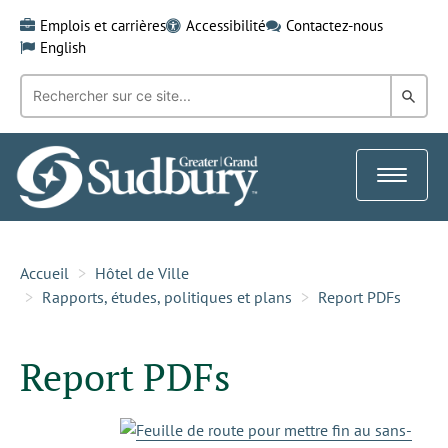
Skip
Emplois et carrières
Accessibilité
Contactez-nous
to
English
content
Recherche
Rech
par
mot-
dans
clé:
le
Toggle
Gra
navigat
Sud
Accueil
Hôtel de Ville
Rapports, études, politiques et plans
Report PDFs
Report PDFs