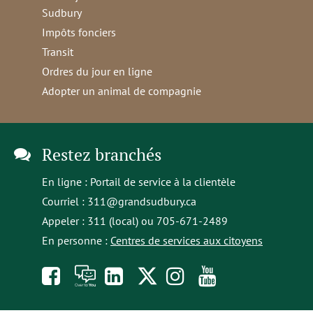
Sudbury
Impôts fonciers
Transit
Ordres du jour en ligne
Adopter un animal de compagnie
Restez branchés
En ligne :
Portail de service à la clientèle
Courriel :
311@grandsudbury.ca
Appeler : 311 (local) ou 705-671-2489
En personne :
Centres de services aux citoyens
Like
À
opens
Follow
Follow
Subscribe
us
toi
in
us
us
to