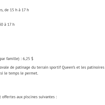
s, de 15 h à 17 h
30 à 17 h
r famille) : 6,25 $
ovale de patinage du terrain sportif Queen’s et les patinoires
si le temps le permet.
 offertes aux piscines suivantes :