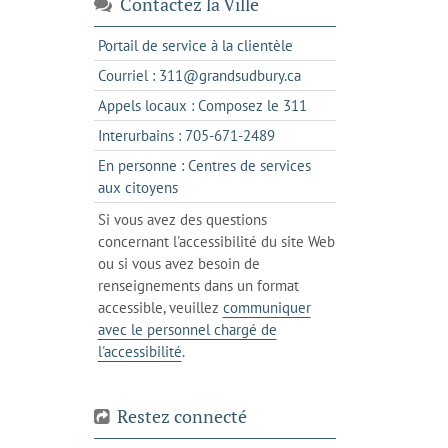
Contactez la Ville
s'ouvre
Portail de service à la clientèle
dans
s'ouvre
Courriel : 311@grandsudbury.ca
un
dans
s'ouvre
Appels locaux : Composez le 311
nouvel
votre
dans
onglet
s'ouvre
Interurbains : 705-671-2489
client
un
dans
de
En personne : Centres de services
client
un
messagerie
s'ouvre
aux citoyens
de
client
dans
votre
Si vous avez des questions
de
l'onglet
téléphone
concernant l'accessibilité du site Web
votre
actuel
ou si vous avez besoin de
téléphone
renseignements dans un format
accessible, veuillez
communiquer
avec le personnel chargé de
l'accessibilité
.
Restez connecté