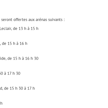
 seront offertes aux arénas suivants :
eclair, de 13 h à 15 h
 de 15 h à 16 h
ide, de 15 h à 16 h 30
30 à 17 h 30
, de 15 h 30 à 17 h
 h