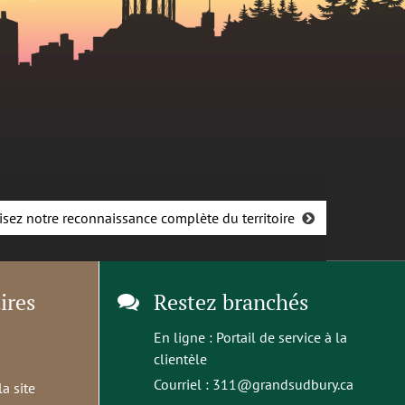
isez notre reconnaissance complète du territoire
ires
Restez branchés
En ligne :
Portail de service à la
clientèle
Courriel :
311@grandsudbury.ca
la site