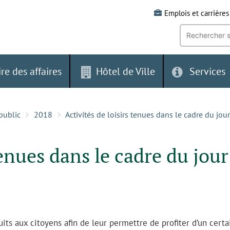
Emplois et carrières
Recherche
par
mot-
clé:
ire des affaires
Hôtel de Ville
Services
public
2018
Activités de loisirs tenues dans le cadre du jo
tenues dans le cadre du jour
uits aux citoyens afin de leur permettre de profiter d’un certa