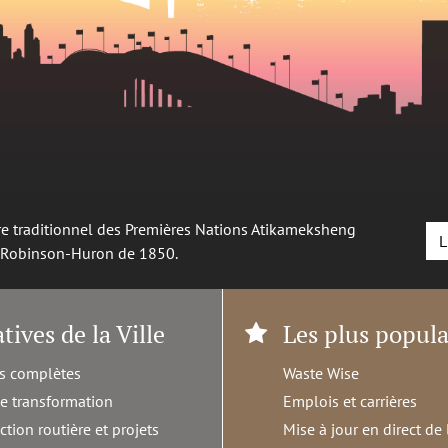
oire traditionnel des Premières Nations Atikameksheng
L
é Robinson-Huron de 1850.
atives de la Ville
Les plus popula
s complètes
Waste Wise
de transformation
Emplois et carrières
ction routière et projets
Mise à jour en direct de 