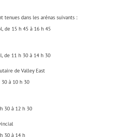
t tenues dans les arénas suivants :
, de 15 h 45 à 16 h 45
, de 11 h 30 à 14 h 30
taire de Valley East
 30 à 10 h 30
h 30 à 12 h 30
incial
h 30 à 14 h