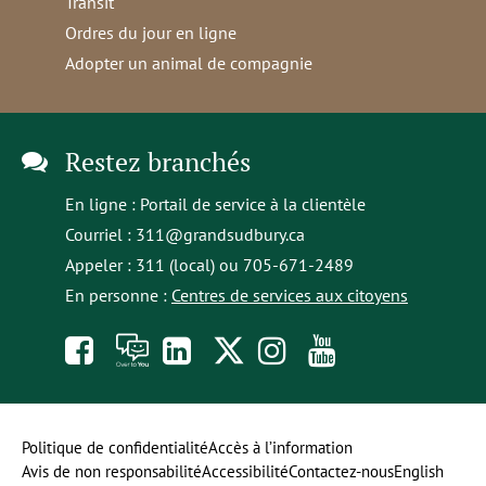
Transit
Ordres du jour en ligne
Adopter un animal de compagnie
Restez branchés
En ligne :
Portail de service à la clientèle
Courriel :
311@grandsudbury.ca
Appeler : 311 (local) ou 705-671-2489
En personne :
Centres de services aux citoyens
Like
À
opens
Follow
Follow
Subscribe
us
toi
in
us
us
to
on
la
a
on
on
our
Politique de confidentialité
Accès à l’information
Avis de non responsabilité
Accessibilité
Contactez-nous
English