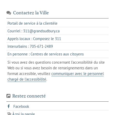
Contactez la Ville
s'ouvre
Portail de service à la clientèle
dans
s'ouvre
Courriel : 311@grandsudbury.ca
un
dans
s'ouvre
Appels locaux : Composez le 311
nouvel
votre
dans
onglet
s'ouvre
Interurbains : 705-671-2489
client
un
dans
de
s'ouvre
En personne : Centres de services aux citoyens
client
un
messagerie
dans
de
Si vous avez des questions concernant l'accessibilité du site
client
l'onglet
votre
Web ou si vous avez besoin de renseignements dans un
de
actuel
téléphone
format accessible, veuillez
communiquer avec le personnel
votre
chargé de l'accessibilité
.
téléphone
Restez connecté
s'ouvre
Facebook
dans
À toi la parole