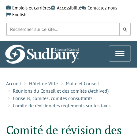
Skip
Emplois et carrières
Accessibilité
Contactez-nous
to
English
content
Recherche
Rech
par
mot-
dans
clé:
le
Toggle
Gra
navigat
Sud
Accueil
Hôtel de Ville
Maire et Conseil
Réunions du Conseil et des comités (Archived)
Conseils, comités, comités consultatifs
Comité de révision des règlements sur les taxis
Comité de révision des