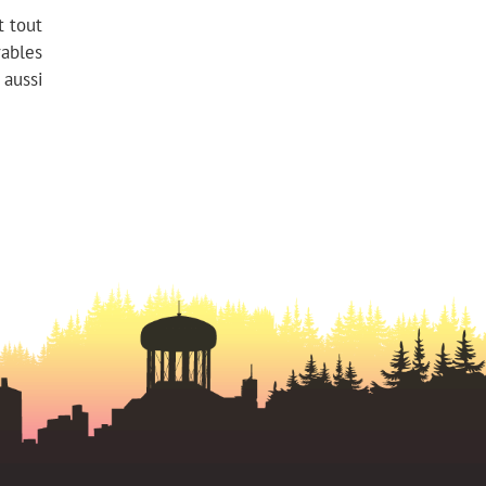
t tout
rables
 aussi