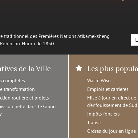
oire traditionnel des Premières Nations Atikameksheng
L
é Robinson-Huron de 1850.
atives de la Ville
Les plus popula
s complètes
Waste Wise
de transformation
Emplois et carrières
ction routière et projets
Mise à jour en direct de 
d'enfouissement de Sud
ission nette dans le Grand
y
Impôts fonciers
Transit
Ordres du jour en ligne