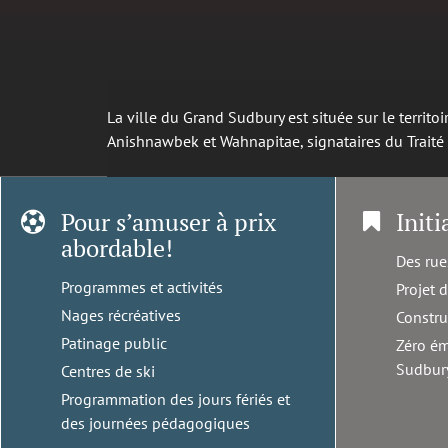
La ville du Grand Sudbury est située sur le territ
Anishnawbek et Wahnapitae, signataires du Trait
Pour s’amuser à prix
Initi
abordable!
Des rue
Programmes et activités
Projet 
Nages récréatives
Constru
Patinage public
Zéro ém
Sudbur
Centres de ski
Programmation des jours fériés et
des journées pédagogiques