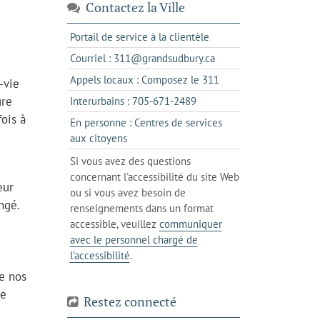
Contactez la Ville
s'ouvre
Portail de service à la clientèle
dans
s'ouvre
Courriel : 311@grandsudbury.ca
un
dans
s'ouvre
Appels locaux : Composez le 311
-vie
nouvel
votre
dans
onglet
ure
s'ouvre
Interurbains : 705-671-2489
client
un
dans
ois à
de
En personne : Centres de services
client
un
messagerie
s'ouvre
aux citoyens
de
client
dans
votre
Si vous avez des questions
de
l'onglet
téléphone
concernant l'accessibilité du site Web
votre
actuel
eur
ou si vous avez besoin de
téléphone
ngé.
renseignements dans un format
accessible, veuillez
communiquer
avec le personnel chargé de
l'accessibilité
.
de nos
le
Restez connecté