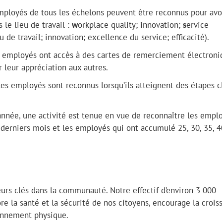
mployés de tous les échelons peuvent être reconnus pour avo
le lieu de travail :
w
orkplace quality;
i
nnovation;
s
ervice
eu de travail; innovation; excellence du service; efficacité).
es employés ont accès à des cartes de remerciement électroni
r leur appréciation aux autres.
es employés sont reconnus lorsqu’ils atteignent des étapes c
année, une activité est tenue en vue de reconnaître les empl
2 derniers mois et les employés qui ont accumulé 25, 30, 35, 4
urs clés dans la communauté. Notre effectif d’environ 3 000
ore la santé et la sécurité de nos citoyens, encourage la crois
onnement physique.