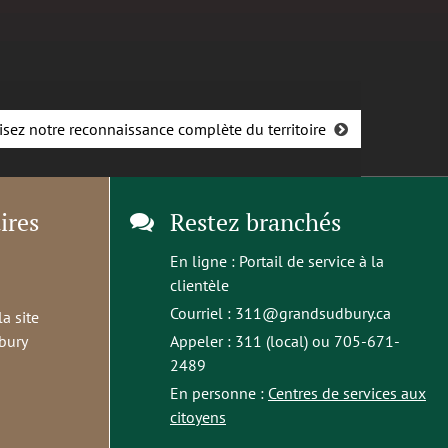
isez notre reconnaissance complète du territoire
ires
Restez branchés
En ligne :
Portail de service à la
clientèle
Courriel :
311@grandsudbury.ca
la site
bury
Appeler : 311 (local) ou 705-671-
2489
En personne :
Centres de services aux
citoyens