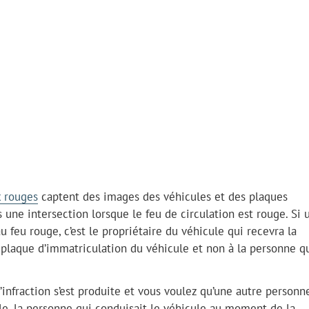
x rouges
captent des images des véhicules et des plaques
une intersection lorsque le feu de circulation est rouge. Si 
 feu rouge, c’est le propriétaire du véhicule qui recevra la
a plaque d’immatriculation du véhicule et non à la personne qu
’infraction s’est produite et vous voulez qu’une autre personn
e, la personne qui conduisait le véhicule au moment de la