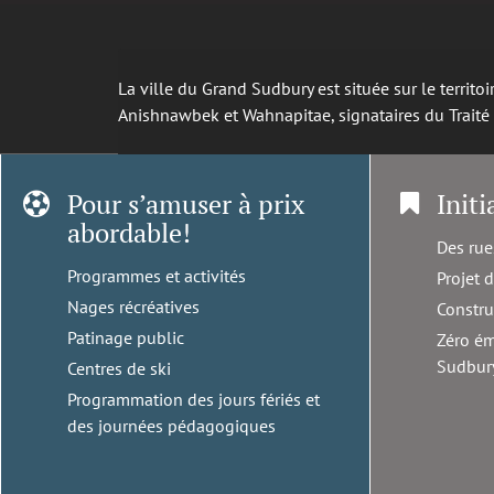
La ville du Grand Sudbury est située sur le territ
Anishnawbek et Wahnapitae, signataires du Trait
Pour s’amuser à prix
Initi
abordable!
Des rue
Programmes et activités
Projet 
Nages récréatives
Constru
Patinage public
Zéro ém
Sudbur
Centres de ski
Programmation des jours fériés et
des journées pédagogiques