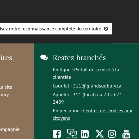
isez notre reconnaissance complète du territoire
ires
Restez branchés
En ligne :
Portail de service à la
clientèle
Courriel :
311@grandsudbury.ca
la site
bury
Appeler : 311 (local) ou 705-671-
2489
En personne :
Centres de services aux
citoyens
compagnie
Like
À
opens
Follow
Foll
S