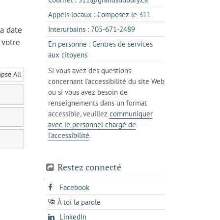
un
dans
s'ouvre
Appels locaux : Composez le 311
nouvel
votre
dans
onglet
s'ouvre
la date
Interurbains : 705-671-2489
client
un
dans
 votre
de
En personne : Centres de services
client
un
messagerie
s'ouvre
aux citoyens
de
client
dans
votre
Si vous avez des questions
de
apse All
l'onglet
téléphone
concernant l'accessibilité du site Web
votre
actuel
ou si vous avez besoin de
téléphone
renseignements dans un format
accessible, veuillez
communiquer
avec le personnel chargé de
l'accessibilité
.
Restez connecté
s'ouvre
Facebook
dans
À toi la parole
opens
un
opens
LinkedIn
in
nouvel