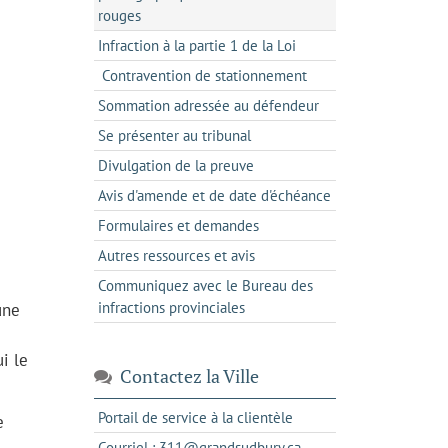
rouges
Infraction à la partie 1 de la Loi
Contravention de stationnement
Sommation adressée au défendeur
Se présenter au tribunal
Divulgation de la preuve
Avis d'amende et de date d'échéance
Formulaires et demandes
Autres ressources et avis
Communiquez avec le Bureau des
infractions provinciales
une
i le
Contactez la Ville
s'ouvre
Portail de service à la clientèle
e
dans
s'ouvre
Courriel : 311@grandsudbury.ca