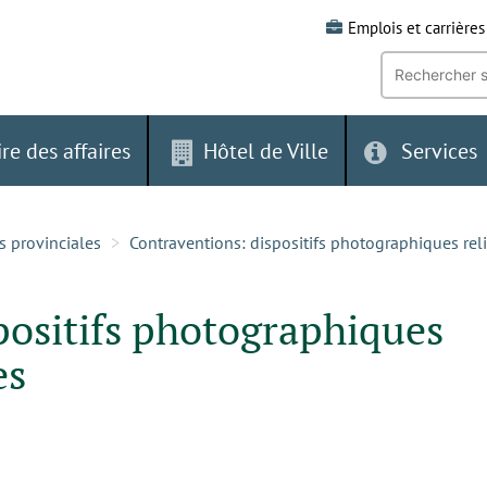
Emplois et carrières
Recherche
par
mot-
clé:
ire des affaires
Hôtel de Ville
Services
s provinciales
Contraventions: dispositifs photographiques rel
positifs photographiques
es