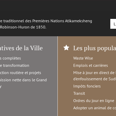
oire traditionnel des Premières Nations Atikameksheng
L
é Robinson-Huron de 1850.
atives de la Ville
Les plus popula
s complètes
Waste Wise
de transformation
Emplois et carrières
ction routière et projets
Mise à jour en direct de 
d'enfouissement de Sud
ission nette dans le Grand
y
Impôts fonciers
Transit
Ordres du jour en ligne
Adopter un animal de 