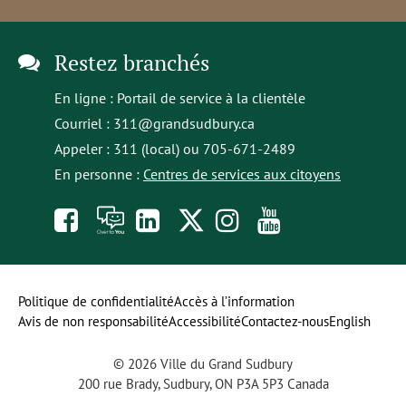
Restez branchés
En ligne :
Portail de service à la clientèle
Courriel :
311@grandsudbury.ca
Appeler : 311 (local) ou 705-671-2489
En personne :
Centres de services aux citoyens
Like
À
opens
Follow
Follow
Subscribe
us
toi
in
us
us
to
on
la
a
on
on
our
Politique de confidentialité
Accès à l’information
Avis de non responsabilité
Accessibilité
Contactez-nous
English
Facebook
parole
new
Twitter
Instagram
YouTube
© 2026 Ville du Grand Sudbury
tab
channel
200 rue Brady, Sudbury, ON P3A 5P3 Canada