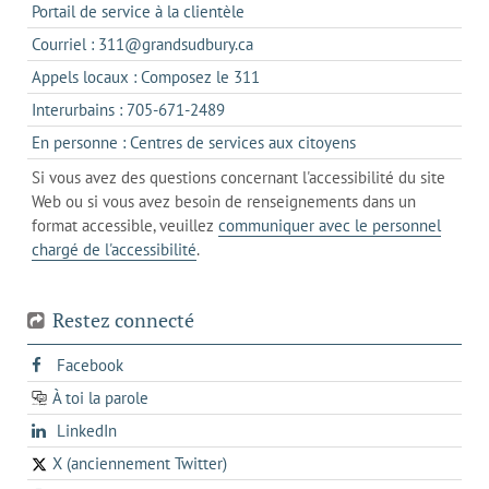
s'ouvre
Portail de service à la clientèle
dans
s'ouvre
Courriel : 311@grandsudbury.ca
un
dans
s'ouvre
Appels locaux : Composez le 311
nouvel
votre
dans
onglet
s'ouvre
Interurbains : 705-671-2489
client
un
dans
de
s'ouvre
En personne : Centres de services aux citoyens
client
un
messagerie
dans
de
Si vous avez des questions concernant l'accessibilité du site
client
l'onglet
votre
Web ou si vous avez besoin de renseignements dans un
de
actuel
téléphone
format accessible, veuillez
communiquer avec le personnel
votre
chargé de l'accessibilité
.
téléphone
Restez connecté
s'ouvre
Facebook
dans
À toi la parole
opens
un
opens
LinkedIn
in
nouvel
in
a
onglet
X (anciennement Twitter)
s'ouvre
a
new