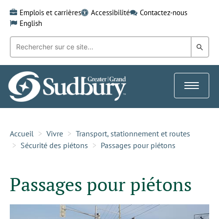
Skip
Emplois et carrières
Accessibilité
Contactez-nous
to
English
content
Recherche
Rech
par
mot-
dans
clé:
le
Toggle
Gra
navigat
Sud
Accueil
Vivre
Transport, stationnement et routes
Sécurité des piétons
Passages pour piétons
Passages pour piétons