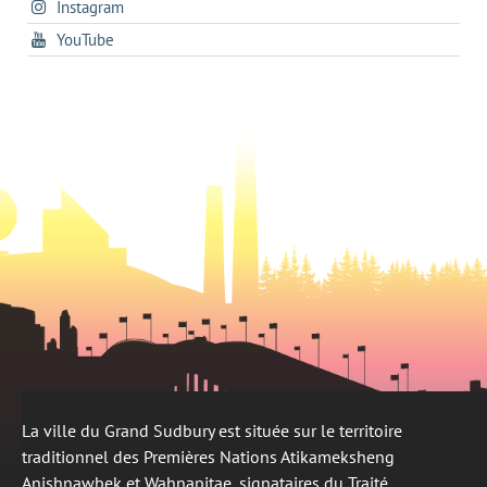
s'ouvre
Instagram
dans
new
tab
dans
un
tab
s'ouvre
YouTube
un
nouvel
dans
nouvel
onglet
un
onglet
nouvel
onglet
La ville du Grand Sudbury est située sur le territoire
traditionnel des Premières Nations Atikameksheng
Anishnawbek et Wahnapitae, signataires du Traité