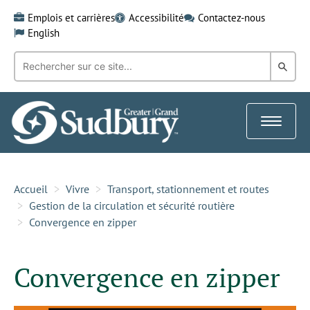
Skip
Emplois et carrières
Accessibilité
Contactez-nous
to
English
content
Recherche
Rech
par
mot-
dans
clé:
le
Toggle
Gra
navigat
Sud
Accueil
Vivre
Transport, stationnement et routes
Gestion de la circulation et sécurité routière
Convergence en zipper
Convergence en zipper