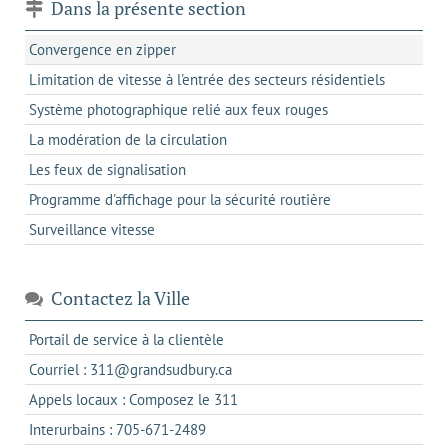
Dans la présente section
Convergence en zipper
Limitation de vitesse à l'entrée des secteurs résidentiels
Système photographique relié aux feux rouges
La modération de la circulation
Les feux de signalisation
Programme d'affichage pour la sécurité routière
Surveillance vitesse
Contactez la Ville
s'ouvre
Portail de service à la clientèle
dans
s'ouvre
Courriel : 311@grandsudbury.ca
un
dans
s'ouvre
Appels locaux : Composez le 311
nouvel
votre
dans
onglet
s'ouvre
Interurbains : 705-671-2489
client
un