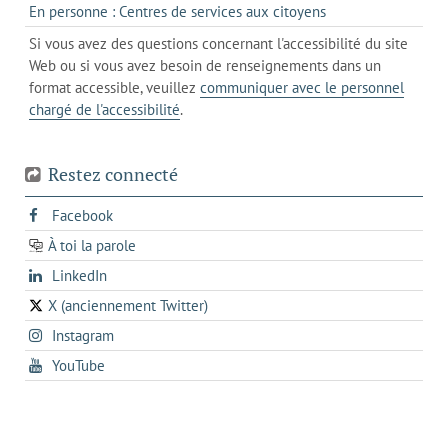
dans
de
s'ouvre
En personne : Centres de services aux citoyens
client
un
messagerie
dans
de
Si vous avez des questions concernant l'accessibilité du site
client
l'onglet
votre
Web ou si vous avez besoin de renseignements dans un
de
actuel
téléphone
format accessible, veuillez
communiquer avec le personnel
votre
chargé de l'accessibilité
.
téléphone
Restez connecté
s'ouvre
Facebook
dans
À toi la parole
opens
un
opens
LinkedIn
in
nouvel
in
a
onglet
X (anciennement Twitter)
s'ouvre
a
new
s'ouvre
Instagram
dans
new
tab
dans
un
tab
s'ouvre
YouTube
un
nouvel
dans
nouvel
onglet
un
onglet
nouvel