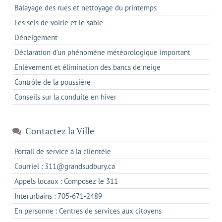
Balayage des rues et nettoyage du printemps
Les sels de voirie et le sable
Déneigement
Déclaration d'un phénomène météorologique important
Enlèvement et élimination des bancs de neige
Contrôle de la poussière
Conseils sur la conduite en hiver
Contactez la Ville
s'ouvre
Portail de service à la clientèle
dans
s'ouvre
Courriel : 311@grandsudbury.ca
un
dans
s'ouvre
Appels locaux : Composez le 311
nouvel
votre
dans
onglet
s'ouvre
Interurbains : 705-671-2489
client
un
dans
de
s'ouvre
En personne : Centres de services aux citoyens
client
un
messagerie
dans