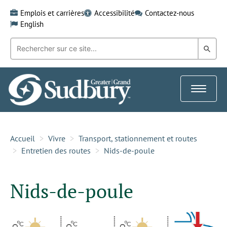
Skip
Emplois et carrières
Accessibilité
Contactez-nous
to
English
content
Recherche
Rech
par
mot-
dans
clé:
le
Toggle
Gra
navigat
Sud
Accueil
Vivre
Transport, stationnement et routes
Entretien des routes
Nids-de-poule
Nids-de-poule