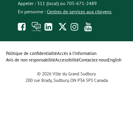
Appeler : 311 (local) ou 705-671-2489
En personne :
Centres de services aux citoyens
Like
À
opens
Follow
Follow
Subscribe
us
toi
in
us
us
to
on
la
a
on
on
our
Politique de confidentialité
Accès à l’information
Avis de non responsabilité
Accessibilité
Contactez-nous
English
Facebook
parole
new
Twitter
Instagram
YouTube
© 2026 Ville du Grand Sudbury
tab
channel
200 rue Brady, Sudbury, ON P3A 5P3 Canada