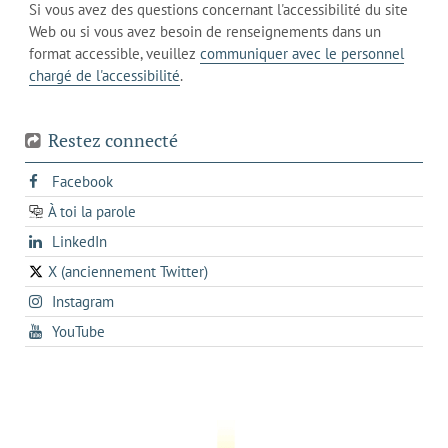
de
Si vous avez des questions concernant l'accessibilité du site
client
l'onglet
votre
Web ou si vous avez besoin de renseignements dans un
de
actuel
téléphone
format accessible, veuillez
communiquer avec le personnel
votre
chargé de l'accessibilité
.
téléphone
Restez connecté
s'ouvre
Facebook
dans
À toi la parole
opens
un
opens
LinkedIn
in
nouvel
in
a
onglet
X (anciennement Twitter)
s'ouvre
a
new
s'ouvre
Instagram
dans
new
tab
dans
un
tab
s'ouvre
YouTube
un
nouvel
dans
nouvel
onglet
un
onglet
nouvel
onglet