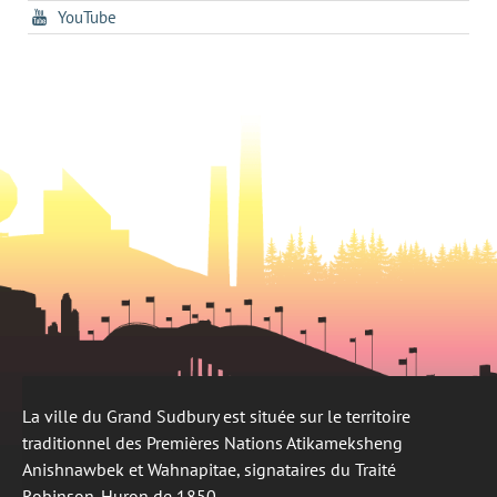
dans
un
tab
s'ouvre
YouTube
un
nouvel
dans
nouvel
onglet
un
onglet
nouvel
onglet
La ville du Grand Sudbury est située sur le territoire
traditionnel des Premières Nations Atikameksheng
Anishnawbek et Wahnapitae, signataires du Traité
Robinson-Huron de 1850.