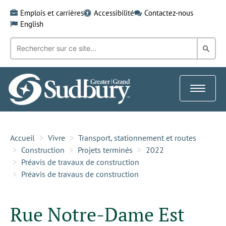
Skip
Emplois et carrières
Accessibilité
Contactez-nous
to
English
content
Recherche
Rech
par
mot-
dans
clé:
le
Toggle
Gra
navigat
Sud
Accueil
Vivre
Transport, stationnement et routes
Construction
Projets terminés
2022
Préavis de travaux de construction
Préavis de travaus de construction
Rue Notre-Dame Est