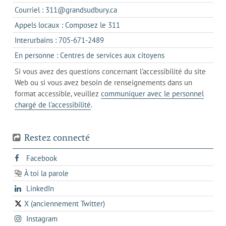
dans
s'ouvre
Courriel : 311@grandsudbury.ca
un
dans
s'ouvre
Appels locaux : Composez le 311
nouvel
votre
dans
onglet
s'ouvre
Interurbains : 705-671-2489
client
un
dans
de
s'ouvre
En personne : Centres de services aux citoyens
client
un
messagerie
dans
de
Si vous avez des questions concernant l'accessibilité du site
client
l'onglet
votre
Web ou si vous avez besoin de renseignements dans un
de
actuel
téléphone
format accessible, veuillez
communiquer avec le personnel
votre
chargé de l'accessibilité
.
téléphone
Restez connecté
s'ouvre
Facebook
dans
À toi la parole
opens
un
opens
LinkedIn
in
nouvel
in
a
onglet
X (anciennement Twitter)
s'ouvre
a
new
s'ouvre
Instagram
dans
new
tab