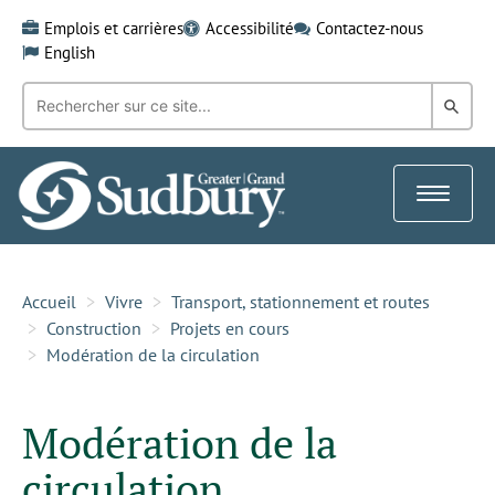
Skip
Emplois et carrières
Accessibilité
Contactez-nous
to
English
content
Recherche
Rech
par
mot-
dans
clé:
le
Toggle
Gra
navigat
Sud
Accueil
Vivre
Transport, stationnement et routes
Construction
Projets en cours
Modération de la circulation
Modération de la
circulation