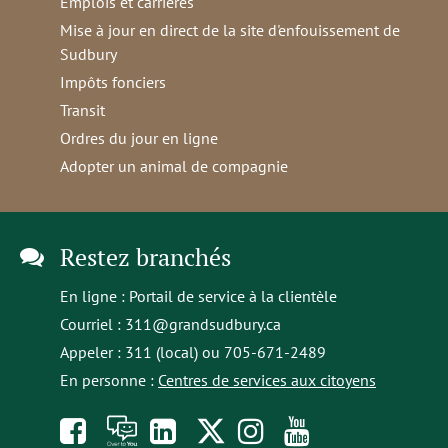
Emplois et carrières
Mise à jour en direct de la site d'enfouissement de
Sudbury
Impôts fonciers
Transit
Ordres du jour en ligne
Adopter un animal de compagnie
Restez branchés
En ligne :
Portail de service à la clientèle
Courriel :
311@grandsudbury.ca
Appeler : 311 (local) ou 705-671-2489
En personne :
Centres de services aux citoyens
Like
À
opens
Follow
Follow
Subscribe