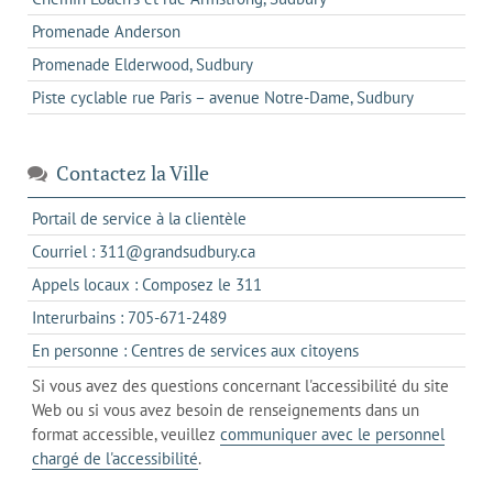
Promenade Anderson
Promenade Elderwood, Sudbury
Piste cyclable rue Paris – avenue Notre-Dame, Sudbury
Contactez la Ville
s'ouvre
Portail de service à la clientèle
dans
s'ouvre
Courriel : 311@grandsudbury.ca
un
dans
s'ouvre
Appels locaux : Composez le 311
nouvel
votre
dans
onglet
s'ouvre
Interurbains : 705-671-2489
client
un
dans
de
s'ouvre
En personne : Centres de services aux citoyens
client
un
messagerie
dans
de
Si vous avez des questions concernant l'accessibilité du site
client
l'onglet
votre
Web ou si vous avez besoin de renseignements dans un
de
actuel
téléphone
format accessible, veuillez
communiquer avec le personnel
votre
chargé de l'accessibilité
.
téléphone