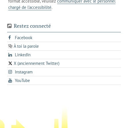
format accessible, veuillez
communiquer avec le personnel
votre
chargé de l'accessibilité
.
téléphone
Restez connecté
s'ouvre
Facebook
dans
À toi la parole
opens
un
opens
LinkedIn
in
nouvel
in
a
onglet
X (anciennement Twitter)
s'ouvre
a
new
s'ouvre
Instagram
dans
new
tab
dans
un
tab
s'ouvre
YouTube
un
nouvel
dans
nouvel
onglet
un
onglet
nouvel
onglet