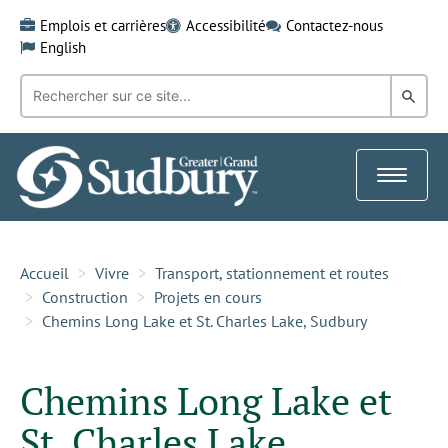
Skip
Emplois et carrières
Accessibilité
Contactez-nous
to
English
content
Recherche
Rech
par
mot-
dans
clé:
le
Toggle
Gra
navigat
Sud
Accueil
Vivre
Transport, stationnement et routes
Construction
Projets en cours
Chemins Long Lake et St. Charles Lake, Sudbury
Chemins Long Lake et
St. Charles Lake,