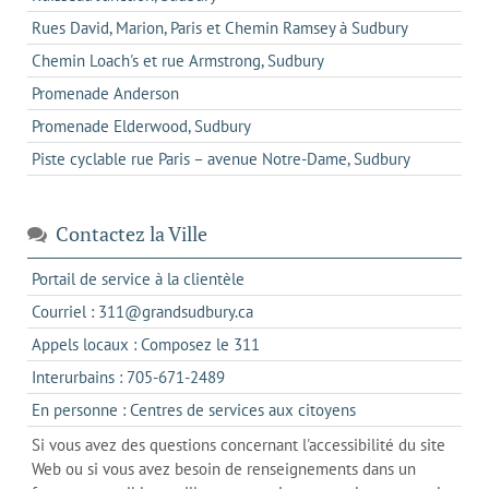
Rues David, Marion, Paris et Chemin Ramsey à Sudbury
Chemin Loach's et rue Armstrong, Sudbury
Promenade Anderson
Promenade Elderwood, Sudbury
Piste cyclable rue Paris – avenue Notre-Dame, Sudbury
Contactez la Ville
s'ouvre
Portail de service à la clientèle
dans
s'ouvre
Courriel : 311@grandsudbury.ca
un
dans
s'ouvre
Appels locaux : Composez le 311
nouvel
votre
dans
onglet
s'ouvre
Interurbains : 705-671-2489
client
un
dans
de
s'ouvre
En personne : Centres de services aux citoyens
client
un
messagerie
dans
de
Si vous avez des questions concernant l'accessibilité du site
client
l'onglet
votre
Web ou si vous avez besoin de renseignements dans un
de
actuel
téléphone