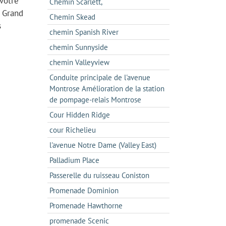
 votre
Chemin Scarlett,
u Grand
Chemin Skead
s
chemin Spanish River
chemin Sunnyside
chemin Valleyview
Conduite principale de l'avenue
Montrose Amélioration de la station
de pompage-relais Montrose
Cour Hidden Ridge
cour Richelieu
l'avenue Notre Dame (Valley East)
Palladium Place
Passerelle du ruisseau Coniston
Promenade Dominion
Promenade Hawthorne
promenade Scenic