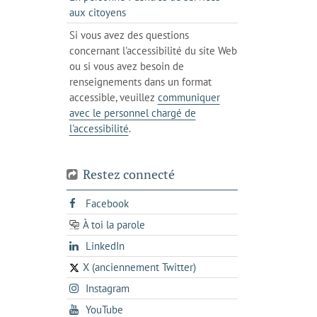
client
un
messagerie
s'ouvre
aux citoyens
de
client
dans
votre
Si vous avez des questions
de
l'onglet
téléphone
concernant l'accessibilité du site Web
votre
actuel
ou si vous avez besoin de
téléphone
renseignements dans un format
accessible, veuillez
communiquer
avec le personnel chargé de
l'accessibilité
.
Restez connecté
s'ouvre
Facebook
dans
À toi la parole
opens
un
opens
LinkedIn
in
nouvel
in
a
onglet
X (anciennement Twitter)
s'ouvre
a
new
s'ouvre
Instagram
dans
new
tab
dans
un
tab
s'ouvre
YouTube