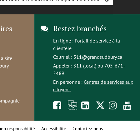
ires
Restez branchés
En ligne :
Portail de service à la
clientèle
Courriel :
311@grandsudbury.ca
la site
bury
Appeler : 311 (local) ou 705-671-
2489
En personne :
Centres de services aux
citoyens
compagnie
Like
À
opens
Follow
Foll
S
us
toi
in
us
us
t
non responsabilité
Accessibilité
Contactez-nous
on
la
a
on
on
o