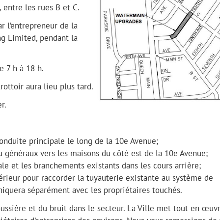
 entre les rues B et C.
r l’entrepreneur de la
ng Limited, pendant la
e 7 h à 18 h.
ottoir aura lieu plus tard.
r.
conduite principale le long de la 10e Avenue;
u généraux vers les maisons du côté est de la 10e Avenue;
le et les branchements existants dans les cours arrière;
térieur pour raccorder la tuyauterie existante au système de
iquera séparément avec les propriétaires touchés.
poussière et du bruit dans le secteur. La Ville met tout en œuv