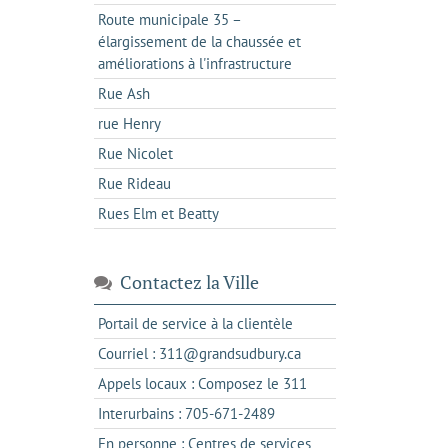
Route municipale 35 –
élargissement de la chaussée et
améliorations à l'infrastructure
Rue Ash
rue Henry
Rue Nicolet
Rue Rideau
Rues Elm et Beatty
Contactez la Ville
s'ouvre
Portail de service à la clientèle
dans
s'ouvre
Courriel : 311@grandsudbury.ca
un
dans
s'ouvre
Appels locaux : Composez le 311
nouvel
votre
dans
onglet
s'ouvre
Interurbains : 705-671-2489
client
un
dans
de
En personne : Centres de services