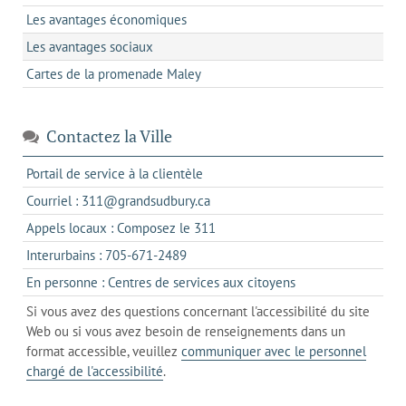
Les avantages économiques
Les avantages sociaux
Cartes de la promenade Maley
Contactez la Ville
s'ouvre
Portail de service à la clientèle
dans
s'ouvre
Courriel : 311@grandsudbury.ca
un
dans
s'ouvre
Appels locaux : Composez le 311
nouvel
votre
dans
onglet
s'ouvre
Interurbains : 705-671-2489
client
un
dans
de
s'ouvre
En personne : Centres de services aux citoyens
client
un
messagerie
dans
de
Si vous avez des questions concernant l'accessibilité du site
client
l'onglet
votre
Web ou si vous avez besoin de renseignements dans un
de
actuel
téléphone
format accessible, veuillez
communiquer avec le personnel
votre
chargé de l'accessibilité
.
téléphone