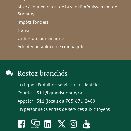
Mise à jour en direct de la site d'enfouissement de
Sudbury
Impôts fonciers
Transit
Ordres du jour en ligne
Adopter un animal de compagnie
Restez branchés
En ligne :
Portail de service à la clientèle
Courriel :
311@grandsudbury.ca
Appeler : 311 (local) ou 705-671-2489
En personne :
Centres de services aux citoyens
Like
À
opens
Follow
Follow
Subscribe