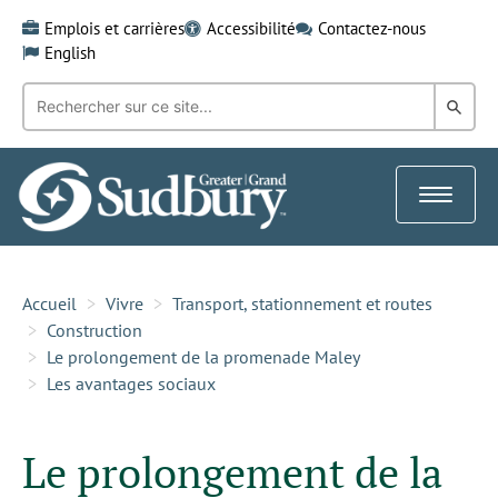
Skip
Emplois et carrières
Accessibilité
Contactez-nous
to
English
content
Recherche
Rech
par
mot-
dans
clé:
le
Toggle
Gra
navigat
Sud
Accueil
Vivre
Transport, stationnement et routes
Construction
Le prolongement de la promenade Maley
Les avantages sociaux
Le prolongement de la