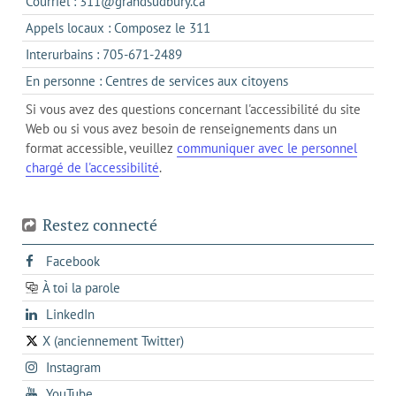
s'ouvre
Courriel : 311@grandsudbury.ca
un
dans
s'ouvre
Appels locaux : Composez le 311
nouvel
votre
dans
onglet
s'ouvre
Interurbains : 705-671-2489
client
un
dans
de
s'ouvre
En personne : Centres de services aux citoyens
client
un
messagerie
dans
de
Si vous avez des questions concernant l'accessibilité du site
client
l'onglet
votre
Web ou si vous avez besoin de renseignements dans un
de
actuel
téléphone
format accessible, veuillez
communiquer avec le personnel
votre
chargé de l'accessibilité
.
téléphone
Restez connecté
s'ouvre
Facebook
dans
À toi la parole
opens
un
opens
LinkedIn
in
nouvel
in
a
onglet
X (anciennement Twitter)
s'ouvre
a
new
s'ouvre
Instagram
dans
new
tab
dans
un
tab
s'ouvre
YouTube