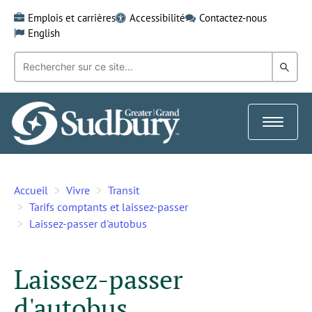
Skip
Emplois et carrières
Accessibilité
Contactez-nous
to
English
content
Recherche
Rech
par
mot-
dans
clé:
le
Toggle
Gra
navigat
Sud
Accueil
Vivre
Transit
Tarifs comptants et laissez-passer
Laissez-passer d'autobus
Laissez-passer
d'autobus