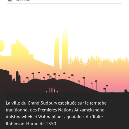
un
nouvel
dans
nouvel
onglet
un
onglet
nouvel
onglet
La ville du Grand Sudbury est située sur le territoire
traditionnel des Premières Nations Atikameksheng
Anishnawbek et Wahnapitae, signataires du Traité
Robinson-Huron de 1850.