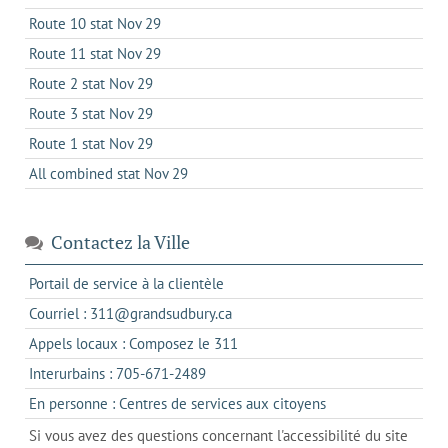
Route 10 stat Nov 29
Route 11 stat Nov 29
Route 2 stat Nov 29
Route 3 stat Nov 29
Route 1 stat Nov 29
All combined stat Nov 29
Contactez la Ville
s'ouvre
Portail de service à la clientèle
dans
s'ouvre
Courriel : 311@grandsudbury.ca
un
dans
s'ouvre
Appels locaux : Composez le 311
nouvel
votre
dans
onglet
s'ouvre
Interurbains : 705-671-2489
client
un
dans
de
s'ouvre
En personne : Centres de services aux citoyens
client
un
messagerie
dans
de
Si vous avez des questions concernant l'accessibilité du site
client
l'onglet