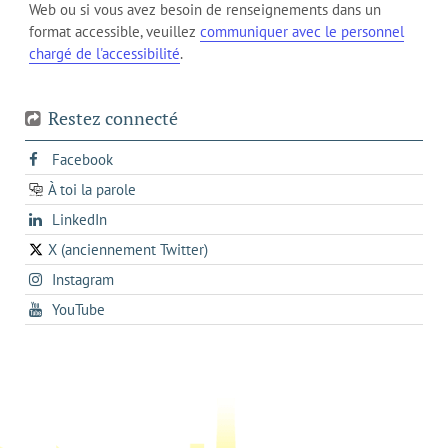
votre
Web ou si vous avez besoin de renseignements dans un
de
actuel
téléphone
format accessible, veuillez
communiquer avec le personnel
votre
chargé de l'accessibilité
.
téléphone
Restez connecté
s'ouvre
Facebook
dans
À toi la parole
opens
un
opens
LinkedIn
in
nouvel
in
a
onglet
X (anciennement Twitter)
s'ouvre
a
new
s'ouvre
Instagram
dans
new
tab
dans
un
tab
s'ouvre
YouTube
un
nouvel
dans
nouvel
onglet
un
onglet
nouvel
onglet