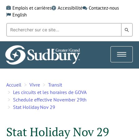
Skip
Emplois et carrières
Accessibilité
Contactez-nous
to
English
content
Recherche
Rech
par
mot-
dans
clé:
le
Toggle
Gra
navigat
Sud
Accueil
Vivre
Transit
Les circuits et les horaires de GOVA
Schedule effective November 29th
Stat Holiday Nov 29
Stat Holiday Nov 29