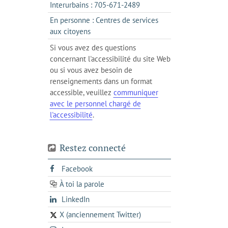
dans
onglet
s'ouvre
Interurbains : 705-671-2489
client
un
dans
de
En personne : Centres de services
client
un
messagerie
s'ouvre
aux citoyens
de
client
dans
votre
Si vous avez des questions
de
l'onglet
téléphone
concernant l'accessibilité du site Web
votre
actuel
ou si vous avez besoin de
téléphone
renseignements dans un format
accessible, veuillez
communiquer
avec le personnel chargé de
l'accessibilité
.
Restez connecté
s'ouvre
Facebook
dans
À toi la parole
opens
un
opens
LinkedIn
in
nouvel
in
a
onglet
X (anciennement Twitter)
s'ouvre
a
new