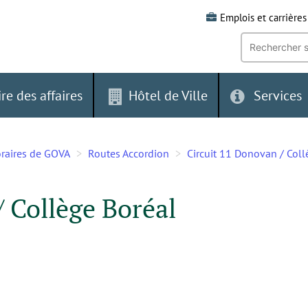
Emplois et carrières
Recherche
par
mot-
clé:
ire des affaires
Hôtel de Ville
Services
horaires de GOVA
Routes Accordion
Circuit 11 Donovan / Coll
/ Collège Boréal