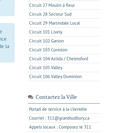
-
Circuit 27 Moulin à fleur
Circuit 28 Secteur Sud
Circuit 29 Martindale Local
e
Circuit 101 Lively
nce
Circuit 102 Garson
de la
Circuit 103 Coniston
Circuit 104 Azilda / Chelmsford
Circuit 105 Valley
Circuit 106 Valley Dominion
Contactez la Ville
s'ouvre
Portail de service à la clientèle
dans
s'ouvre
Courriel : 311@grandsudbury.ca
un
dans
s'ouvre
Appels locaux : Composez le 311
nouvel
votre