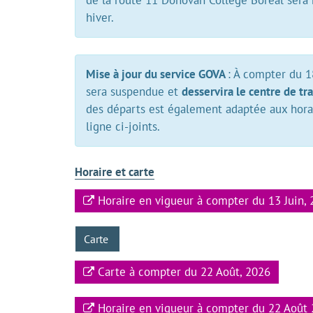
de la route 11 Donovan College Boreal sera
hiver.
Mise à jour du service GOVA
: À compter du 1
sera suspendue et
desservira le centre de t
des départs est également adaptée aux horair
ligne ci-joints.
Horaire et carte
Horaire en vigueur à compter du 13 Juin,
Carte
Carte à compter du 22 Août, 2026
Horaire en vigueur à compter du 22 Août