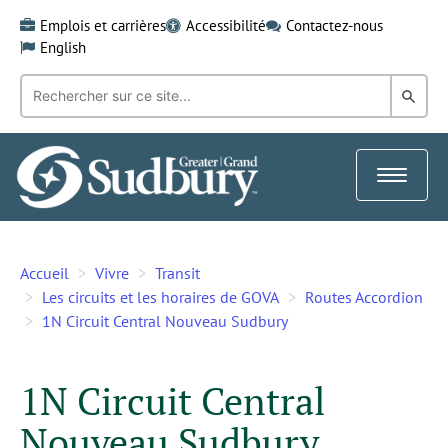
Skip
Emplois et carrières
Accessibilité
Contactez-nous
to
English
content
Recherche
Rech
par
mot-
dans
clé:
le
Toggle
Gra
navigat
Sud
Accueil
Vivre
Transit
Les circuits et les horaires de GOVA
Routes Accordion
1N Circuit Central Nouveau Sudbury
1N Circuit Central
Nouveau Sudbury