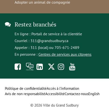
Adopter un animal de compagnie
Restez branchés
En ligne :
Portail de service à la clientèle
Courriel :
311@grandsudbury.ca
Appeler : 311 (local) ou 705-671-2489
En personne :
Centres de services aux citoyens
Like
À
opens
Follow
Follow
Subscribe
us
toi
in
us
us
to
on
la
a
on
on
our
Politique de confidentialité
Accès à l’information
Avis de non responsabilité
Accessibilité
Contactez-nous
English
Facebook
parole
new
Twitter
Instagram
YouTube
© 2026 Ville du Grand Sudbury