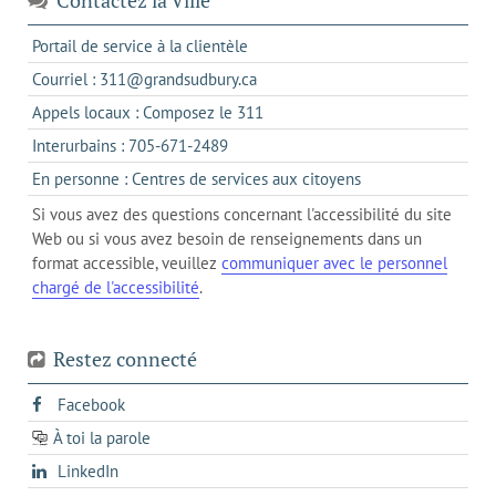
s'ouvre
Portail de service à la clientèle
dans
s'ouvre
Courriel : 311@grandsudbury.ca
un
dans
s'ouvre
Appels locaux : Composez le 311
nouvel
votre
dans
onglet
s'ouvre
Interurbains : 705-671-2489
client
un
dans
de
s'ouvre
En personne : Centres de services aux citoyens
client
un
messagerie
dans
de
Si vous avez des questions concernant l'accessibilité du site
client
l'onglet
votre
Web ou si vous avez besoin de renseignements dans un
de
actuel
téléphone
format accessible, veuillez
communiquer avec le personnel
votre
chargé de l'accessibilité
.
téléphone
Restez connecté
s'ouvre
Facebook
dans
À toi la parole
opens
un
opens
LinkedIn
in
nouvel
in