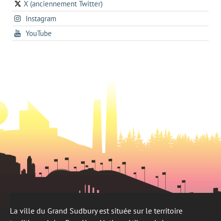
a
onglet
X (anciennement Twitter)
s'ouvre
a
new
s'ouvre
Instagram
dans
new
tab
dans
un
tab
s'ouvre
YouTube
un
nouvel
dans
nouvel
onglet
un
onglet
nouvel
onglet
La ville du Grand Sudbury est située sur le territoire