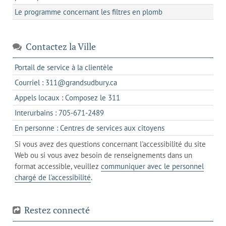
Le programme concernant les filtres en plomb
Contactez la Ville
s'ouvre
Portail de service à la clientèle
dans
s'ouvre
Courriel : 311@grandsudbury.ca
un
dans
s'ouvre
Appels locaux : Composez le 311
nouvel
votre
dans
onglet
s'ouvre
Interurbains : 705-671-2489
client
un
dans
de
s'ouvre
En personne : Centres de services aux citoyens
client
un
messagerie
dans
de
Si vous avez des questions concernant l'accessibilité du site
client
l'onglet
votre
Web ou si vous avez besoin de renseignements dans un
de
actuel
téléphone
format accessible, veuillez
communiquer avec le personnel
votre
chargé de l'accessibilité
.
téléphone
Restez connecté