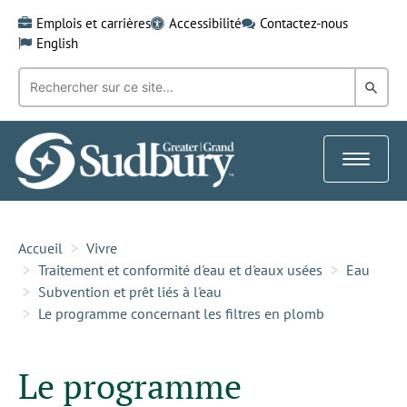
Skip
Emplois et carrières
Accessibilité
Contactez-nous
to
English
content
Recherche
Rech
par
mot-
dans
clé:
le
Toggle
Gra
navigat
Sud
Accueil
Vivre
Traitement et conformité d'eau et d'eaux usées
Eau
Subvention et prêt liés à l'eau
Le programme concernant les filtres en plomb
Le programme