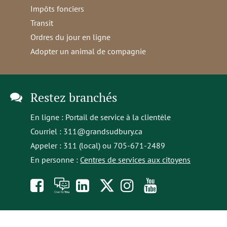
Impôts fonciers
Transit
Ordres du jour en ligne
Adopter un animal de compagnie
Restez branchés
En ligne :
Portail de service à la clientèle
Courriel :
311@grandsudbury.ca
Appeler : 311 (local) ou 705-671-2489
En personne :
Centres de services aux citoyens
Like
À
opens
Follow
Follow
Subscribe
us
toi
in
us
us
to