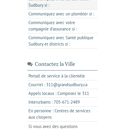
Sudbury si :
Communiquez avec un plombier si :
Communiquez avec votre
compagnie d'assurance si :
Communiquez avec Santé publique
Sudbury et districts si :
Contactez la Ville
s'ouvre
Portail de service à la clientèle
dans
s'ouvre
Courriel : 311@grandsudbury.ca
un
dans
s'ouvre
Appels locaux : Composez le 311
nouvel
votre
dans
onglet
s'ouvre
Interurbains : 705-671-2489
client
un
dans
de
En personne : Centres de services
client
un
messagerie
s'ouvre
aux citoyens
de
client
dans
votre
Si vous avez des questions
de
l'onglet