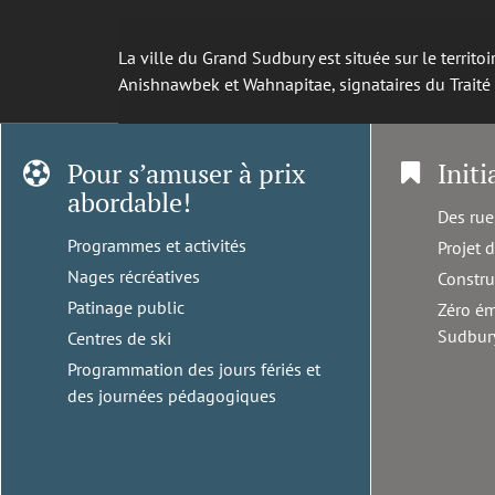
La ville du Grand Sudbury est située sur le territ
Anishnawbek et Wahnapitae, signataires du Trait
Pour s’amuser à prix
Initi
abordable!
Des rue
Programmes et activités
Projet 
Nages récréatives
Constru
Patinage public
Zéro ém
Sudbur
Centres de ski
Programmation des jours fériés et
des journées pédagogiques