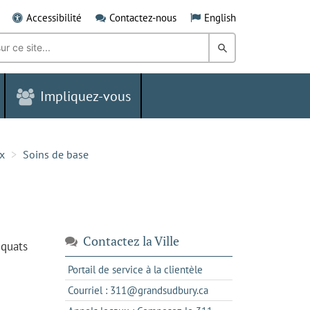
Accessibilité
Contactez-nous
English
Rechercher
dans
Impliquez-vous
le
Grand
Sudbury
x
Soins de base
Contactez la Ville
équats
s'ouvre
Portail de service à la clientèle
dans
s'ouvre
Courriel : 311@grandsudbury.ca
un
dans