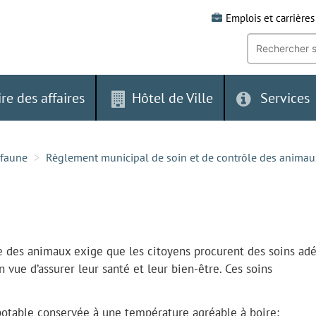
Emplois et carrières
Recherche
par
mot-
clé:
ire des affaires
Hôtel de Ville
Services
 faune
Règlement municipal de soin et de contrôle des animau
e des animaux exige que les citoyens procurent des soins ad
vue d’assurer leur santé et leur bien-être. Ces soins
 potable conservée à une température agréable à boire;