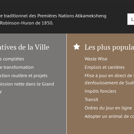
oire traditionnel des Premières Nations Atikameksheng
L
é Robinson-Huron de 1850.
atives de la Ville
Les plus popula
s complètes
Waste Wise
de transformation
Emplois et carrières
ction routière et projets
Mise à jour en direct de 
d'enfouissement de Sud
ission nette dans le Grand
y
Impôts fonciers
Transit
Ordres du jour en ligne
Adopter un animal de 