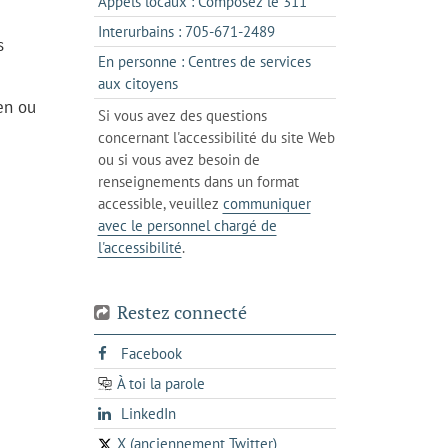
s'ouvre
Appels locaux : Composez le 311
nouvel
votre
dans
onglet
s'ouvre
Interurbains : 705-671-2489
client
s
un
dans
de
En personne : Centres de services
client
un
messagerie
s'ouvre
aux citoyens
de
client
dans
en ou
votre
Si vous avez des questions
de
l'onglet
téléphone
concernant l'accessibilité du site Web
votre
actuel
ou si vous avez besoin de
téléphone
renseignements dans un format
accessible, veuillez
communiquer
avec le personnel chargé de
l'accessibilité
.
Restez connecté
s'ouvre
Facebook
dans
À toi la parole
opens
un
opens
LinkedIn
in
nouvel
in
a
onglet
X (anciennement Twitter)