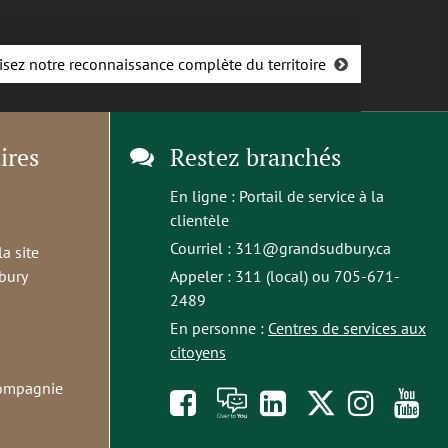
isez notre reconnaissance complète du territoire
ires
Restez branchés
En ligne :
Portail de service à la
clientèle
Courriel :
311@grandsudbury.ca
la site
bury
Appeler : 311 (local) ou 705-671-
2489
En personne :
Centres de services aux
citoyens
compagnie
Like
À
opens
Follow
Foll
S
us
toi
in
us
us
t