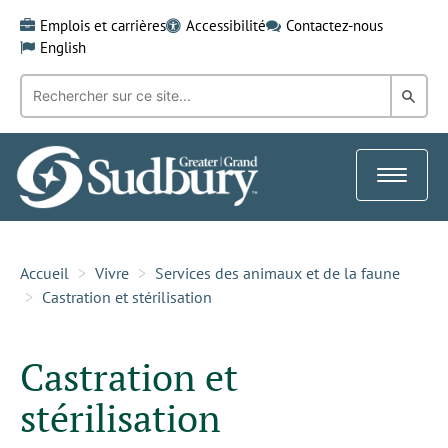
Skip
Emplois et carrières
Accessibilité
Contactez-nous
to
English
content
Recherche
Rech
par
mot-
dans
clé:
le
Toggle
Gra
navigat
Sud
Accueil
Vivre
Services des animaux et de la faune
Castration et stérilisation
Castration et
stérilisation