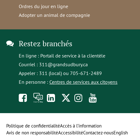
Ordres du jour en ligne
Adopter un animal de compagnie
Restez branchés
En ligne :
Portail de service à la clientèle
Courriel :
311@grandsudbury.ca
Appeler : 311 (local) ou 705-671-2489
En personne :
Centres de services aux citoyens
Like
À
opens
Follow
Follow
Subscribe
us
toi
in
us
us
to
on
la
a
on
on
our
Politique de confidentialité
Accès à l’information
Avis de non responsabilité
Accessibilité
Contactez-nous
English
Facebook
parole
new
Twitter
Instagram
YouTube