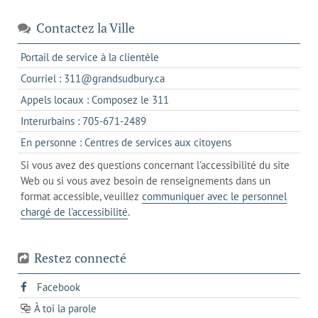
Contactez la Ville
s'ouvre
Portail de service à la clientèle
dans
s'ouvre
Courriel : 311@grandsudbury.ca
un
dans
s'ouvre
Appels locaux : Composez le 311
nouvel
votre
dans
onglet
s'ouvre
Interurbains : 705-671-2489
client
un
dans
de
s'ouvre
En personne : Centres de services aux citoyens
client
un
messagerie
dans
de
Si vous avez des questions concernant l'accessibilité du site
client
l'onglet
votre
Web ou si vous avez besoin de renseignements dans un
de
actuel
téléphone
format accessible, veuillez
communiquer avec le personnel
votre
chargé de l'accessibilité
.
téléphone
Restez connecté
s'ouvre
Facebook
dans
À toi la parole
opens
un