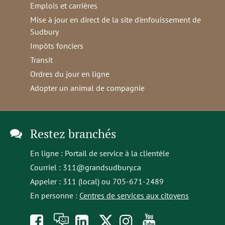
Emplois et carrières
Mise à jour en direct de la site d'enfouissement de
Sudbury
Impôts fonciers
Transit
Ordres du jour en ligne
Adopter un animal de compagnie
Restez branchés
En ligne :
Portail de service à la clientèle
Courriel :
311@grandsudbury.ca
Appeler : 311 (local) ou 705-671-2489
En personne :
Centres de services aux citoyens
Like
À
opens
Follow
Follow
Subscribe