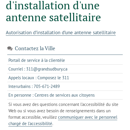
d'installation d'une
antenne satellitaire
Autorisation d’installation d’une antenne satellitaire
Contactez la Ville
s'ouvre
Portail de service à la clientèle
dans
s'ouvre
Courriel : 311@grandsudbury.ca
un
dans
s'ouvre
Appels locaux : Composez le 311
nouvel
votre
dans
onglet
s'ouvre
Interurbains : 705-671-2489
client
un
dans
de
s'ouvre
En personne : Centres de services aux citoyens
client
un
messagerie
dans
de
Si vous avez des questions concernant l'accessibilité du site
client
l'onglet
votre
Web ou si vous avez besoin de renseignements dans un
de
actuel
téléphone
format accessible, veuillez
communiquer avec le personnel
votre
chargé de l'accessibilité
.
téléphone