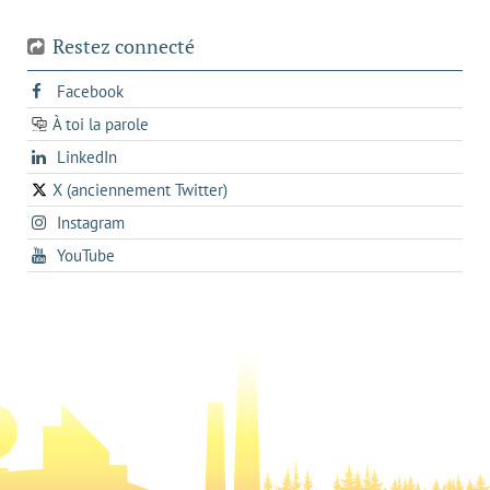
Restez connecté
s'ouvre
Facebook
dans
À toi la parole
opens
un
opens
LinkedIn
in
nouvel
in
a
onglet
X (anciennement Twitter)
s'ouvre
a
new
s'ouvre
Instagram
dans
new
tab
dans
un
tab
s'ouvre
YouTube
un
nouvel
dans
nouvel
onglet
un
onglet
nouvel
onglet