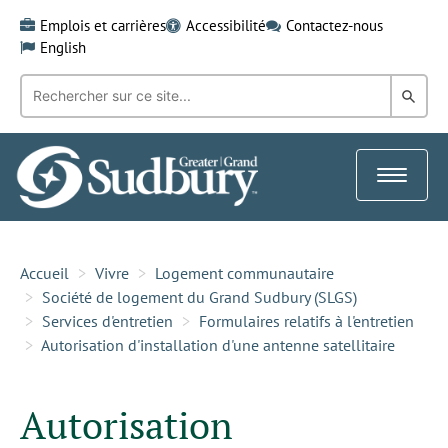
Skip
Emplois et carrières
Accessibilité
Contactez-nous
to
English
content
Recherche
Rech
par
mot-
dans
clé:
le
Toggle
Gra
navigat
Sud
Accueil
Vivre
Logement communautaire
Société de logement du Grand Sudbury (SLGS)
Services d'entretien
Formulaires relatifs à l'entretien
Autorisation d'installation d'une antenne satellitaire
Autorisation