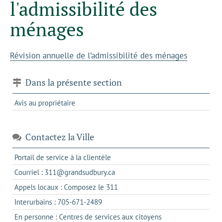
l'admissibilité des
ménages
Révision annuelle de l’admissibilité des ménages
Dans la présente section
Avis au propriétaire
Contactez la Ville
s'ouvre
Portail de service à la clientèle
dans
s'ouvre
Courriel : 311@grandsudbury.ca
un
dans
s'ouvre
Appels locaux : Composez le 311
nouvel
votre
dans
onglet
s'ouvre
Interurbains : 705-671-2489
client
un
dans
de
s'ouvre
En personne : Centres de services aux citoyens
client