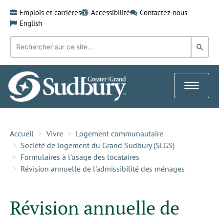
Skip
Emplois et carrières
Accessibilité
Contactez-nous
to
English
content
Recherche
Rech
par
mot-
dans
clé:
le
Toggle
Gra
navigat
Sud
Accueil
Vivre
Logement communautaire
Société de logement du Grand Sudbury (SLGS)
Formulaires à l'usage des locataires
Révision annuelle de l'admissibilité des ménages
Révision annuelle de