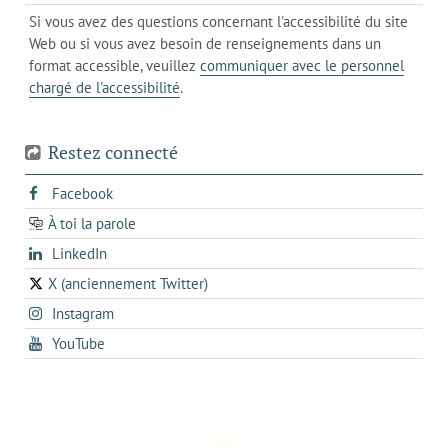
un
messagerie
dans
de
Si vous avez des questions concernant l'accessibilité du site
client
l'onglet
votre
Web ou si vous avez besoin de renseignements dans un
de
actuel
téléphone
format accessible, veuillez
communiquer avec le personnel
votre
chargé de l'accessibilité
.
téléphone
Restez connecté
s'ouvre
Facebook
dans
À toi la parole
opens
un
opens
LinkedIn
in
nouvel
in
a
onglet
X (anciennement Twitter)
s'ouvre
a
new
s'ouvre
Instagram
dans
new
tab
dans
un
tab
s'ouvre
YouTube
un
nouvel
dans
nouvel
onglet
un
onglet
nouvel
onglet