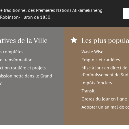
oire traditionnel des Premières Nations Atikameksheng
L
é Robinson-Huron de 1850.
atives de la Ville
Les plus popula
s complètes
Waste Wise
de transformation
Emplois et carrières
ction routière et projets
Mise à jour en direct de 
d'enfouissement de Sud
ission nette dans le Grand
y
Impôts fonciers
Transit
Ordres du jour en ligne
Adopter un animal de 