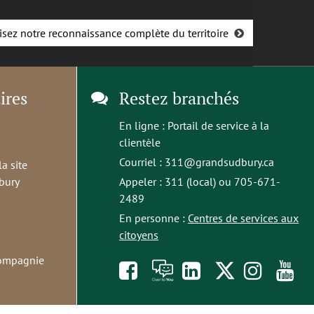
isez notre reconnaissance complète du territoire
ires
Restez branchés
En ligne :
Portail de service à la
clientèle
Courriel :
311@grandsudbury.ca
la site
bury
Appeler : 311 (local) ou 705-671-
2489
En personne :
Centres de services aux
citoyens
compagnie
Like
À
opens
Follow
Foll
S
us
toi
in
us
us
t