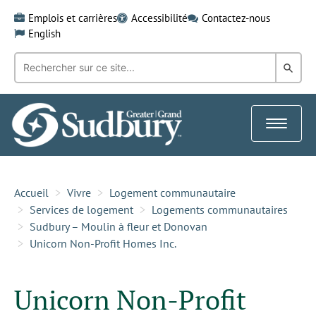
Skip
Emplois et carrières
Accessibilité
Contactez-nous
to
English
content
Recherche
Rech
par
mot-
dans
clé:
le
Toggle
Gra
navigat
Sud
Accueil
Vivre
Logement communautaire
Services de logement
Logements communautaires
Sudbury – Moulin à fleur et Donovan
Unicorn Non-Profit Homes Inc.
Unicorn Non-Profit