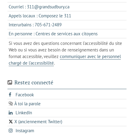
dans
s'ouvre
Courriel : 311@grandsudbury.ca
un
dans
s'ouvre
Appels locaux : Composez le 311
nouvel
votre
dans
onglet
s'ouvre
Interurbains : 705-671-2489
client
un
dans
de
s'ouvre
En personne : Centres de services aux citoyens
client
un
messagerie
dans
de
Si vous avez des questions concernant l'accessibilité du site
client
l'onglet
votre
Web ou si vous avez besoin de renseignements dans un
de
actuel
téléphone
format accessible, veuillez
communiquer avec le personnel
votre
chargé de l'accessibilité
.
téléphone
Restez connecté
s'ouvre
Facebook
dans
À toi la parole
opens
un
opens
LinkedIn
in
nouvel
in
a
onglet
X (anciennement Twitter)
s'ouvre
a
new
s'ouvre
Instagram
dans
new
tab