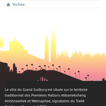
dans
un
tab
s'ouvre
YouTube
un
nouvel
dans
nouvel
onglet
un
onglet
nouvel
onglet
La ville du Grand Sudbury est située sur le territoire
traditionnel des Premières Nations Atikameksheng
Anishnawbek et Wahnapitae, signataires du Traité