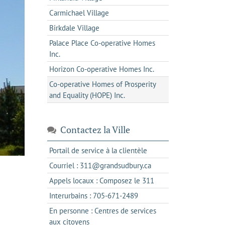
Carmichael Village
Birkdale Village
Palace Place Co-operative Homes
Inc.
Horizon Co-operative Homes Inc.
Co-operative Homes of Prosperity
and Equality (HOPE) Inc.
Contactez la Ville
s'ouvre
Portail de service à la clientèle
dans
s'ouvre
Courriel : 311@grandsudbury.ca
un
dans
s'ouvre
Appels locaux : Composez le 311
nouvel
votre
dans
onglet
s'ouvre
Interurbains : 705-671-2489
client
un
dans
de
En personne : Centres de services
client
un
messagerie
s'ouvre
aux citoyens
de