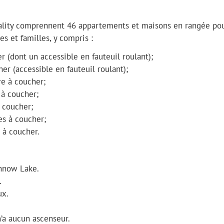
uality comprennent 46 appartements et maisons en rangée po
s et familles, y compris :
(dont un accessible en fauteuil roulant);
r (accessible en fauteuil roulant);
e à coucher;
à coucher;
 coucher;
s à coucher;
 à coucher.
innow Lake.
.
ux.
n’a aucun ascenseur.