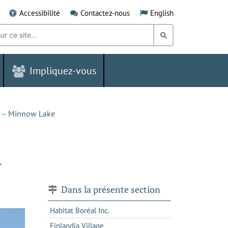
Accessibilité
Contactez-nous
English
Rechercher
dans
Impliquez-vous
le
Grand
Sudbury
 – Minnow Lake
y
Dans la présente section
Habitat Boréal Inc.
Finlandia Village