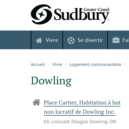
Skip
to
content
Vivre
Se divertir
Fa
Accueil
Vivre
Logement communautaire
Dowling
Place Cartier, Habitation à but
non lucratif de Dowling Inc.
69, croissant Douglas Dowling, ON