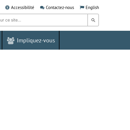
Accessibilité
Contactez-nous
English
Rechercher
dans
Impliquez-vous
le
Grand
Sudbury
g