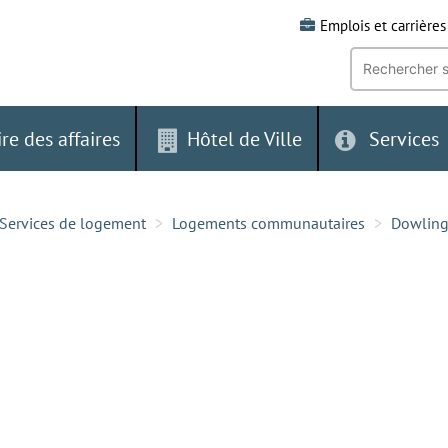
Emplois et carrières
Recherche
par
mot-
clé:
ire des affaires
Hôtel de Ville
Services
Services de logement
Logements communautaires
Dowlin