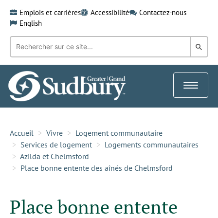
Skip
Emplois et carrières
Accessibilité
Contactez-nous
to
English
content
Recherche
Rech
par
mot-
dans
clé:
le
Toggle
Gra
navigat
Sud
Accueil
Vivre
Logement communautaire
Services de logement
Logements communautaires
Azilda et Chelmsford
Place bonne entente des aînés de Chelmsford
Place bonne entente