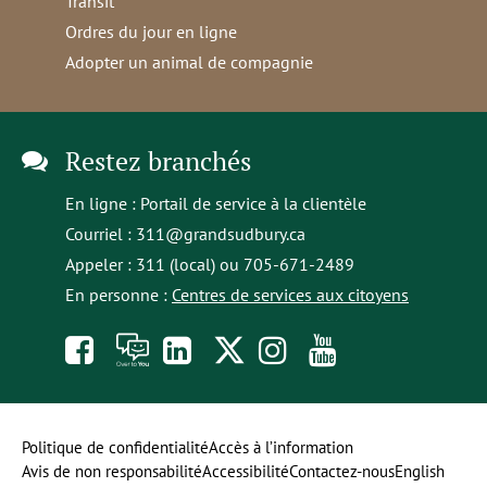
Transit
Ordres du jour en ligne
Adopter un animal de compagnie
Restez branchés
En ligne :
Portail de service à la clientèle
Courriel :
311@grandsudbury.ca
Appeler : 311 (local) ou 705-671-2489
En personne :
Centres de services aux citoyens
Like
À
opens
Follow
Follow
Subscribe
us
toi
in
us
us
to
on
la
a
on
on
our
Politique de confidentialité
Accès à l’information
Avis de non responsabilité
Accessibilité
Contactez-nous
English