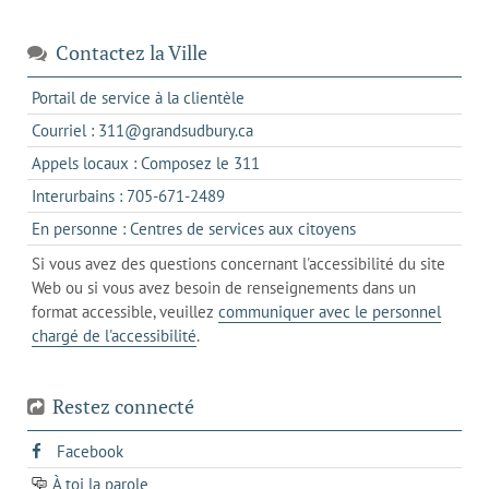
Contactez la Ville
s'ouvre
Portail de service à la clientèle
dans
s'ouvre
Courriel : 311@grandsudbury.ca
un
dans
s'ouvre
Appels locaux : Composez le 311
nouvel
votre
dans
onglet
s'ouvre
Interurbains : 705-671-2489
client
un
dans
de
s'ouvre
En personne : Centres de services aux citoyens
client
un
messagerie
dans
de
Si vous avez des questions concernant l'accessibilité du site
client
l'onglet
votre
Web ou si vous avez besoin de renseignements dans un
de
actuel
téléphone
format accessible, veuillez
communiquer avec le personnel
votre
chargé de l'accessibilité
.
téléphone
Restez connecté
s'ouvre
Facebook
dans
À toi la parole