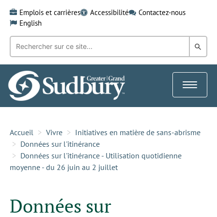
Skip
Emplois et carrières
Accessibilité
Contactez-nous
to
English
content
Recherche
Rech
par
mot-
dans
clé:
le
Toggle
Gra
navigat
Sud
Accueil
Vivre
Initiatives en matière de sans-abrisme
Données sur l'itinérance
Données sur l'itinérance - Utilisation quotidienne
moyenne - du 26 juin au 2 juillet
Données sur