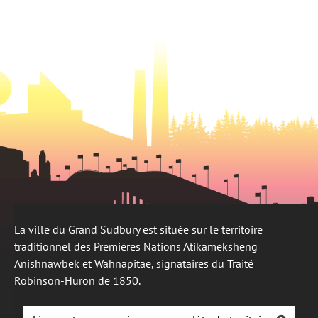
onglet
un
onglet
nouvel
onglet
La ville du Grand Sudbury est située sur le territoire
traditionnel des Premières Nations Atikameksheng
Anishnawbek et Wahnapitae, signataires du Traité
Robinson-Huron de 1850.