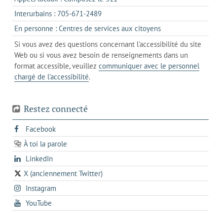
nouvel
votre
dans
onglet
s'ouvre
Interurbains : 705-671-2489
client
un
dans
de
s'ouvre
En personne : Centres de services aux citoyens
client
un
messagerie
dans
de
Si vous avez des questions concernant l'accessibilité du site
client
l'onglet
votre
Web ou si vous avez besoin de renseignements dans un
de
actuel
téléphone
format accessible, veuillez
communiquer avec le personnel
votre
chargé de l'accessibilité
.
téléphone
Restez connecté
s'ouvre
Facebook
dans
À toi la parole
opens
un
opens
LinkedIn
in
nouvel
in
a
onglet
X (anciennement Twitter)
s'ouvre
a
new
s'ouvre
Instagram
dans
new
tab
dans
un
tab
s'ouvre
YouTube
un
nouvel
dans
nouvel