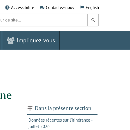
Accessibilité
Contactez-nous
English
Rechercher
dans
Impliquez-vous
le
Grand
Sudbury
nne
Dans la présente section
Données récentes sur l'itinérance -
juillet 2026