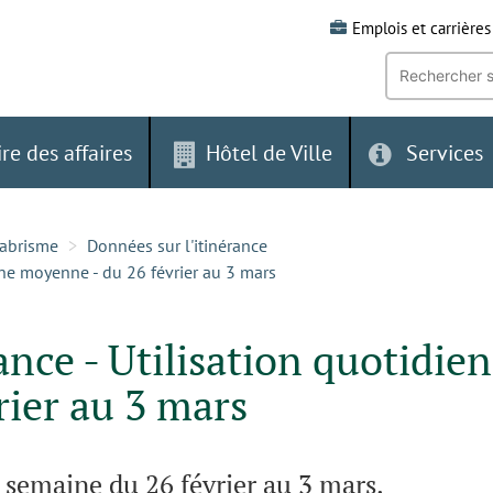
Emplois et carrières
Recherche
par
mot-
clé:
ire des affaires
Hôtel de Ville
Services
-abrisme
Données sur l'itinérance
nne moyenne - du 26 février au 3 mars
ance - Utilisation quotidie
rier au 3 mars
semaine du 26 février au 3 mars.