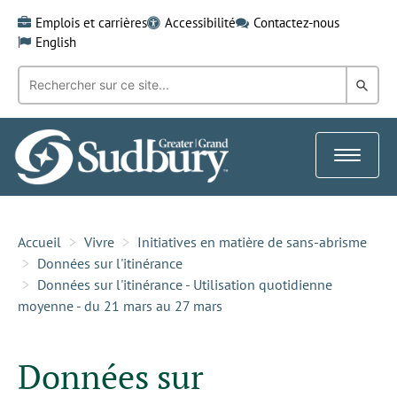
Skip
Emplois et carrières
Accessibilité
Contactez-nous
to
English
content
Recherche
Rech
par
mot-
dans
clé:
le
Toggle
Gra
navigat
Sud
Accueil
Vivre
Initiatives en matière de sans-abrisme
Données sur l'itinérance
Données sur l'itinérance - Utilisation quotidienne
moyenne - du 21 mars au 27 mars
Données sur