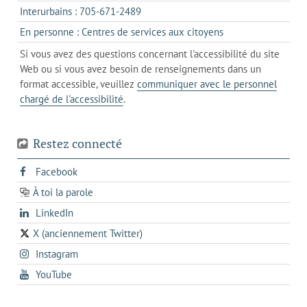
dans
onglet
s'ouvre
Interurbains : 705-671-2489
client
un
dans
de
s'ouvre
En personne : Centres de services aux citoyens
client
un
messagerie
dans
de
Si vous avez des questions concernant l'accessibilité du site
client
l'onglet
votre
Web ou si vous avez besoin de renseignements dans un
de
actuel
téléphone
format accessible, veuillez
communiquer avec le personnel
votre
chargé de l'accessibilité
.
téléphone
Restez connecté
s'ouvre
Facebook
dans
À toi la parole
opens
un
opens
LinkedIn
in
nouvel
in
a
onglet
X (anciennement Twitter)
s'ouvre
a
new
s'ouvre
Instagram
dans
new
tab
dans
un
tab
s'ouvre
YouTube
un
nouvel
dans
nouvel
onglet
un