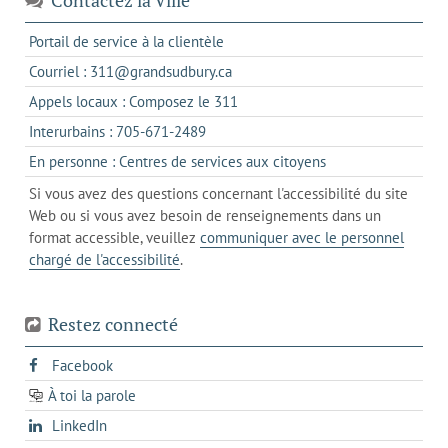
s'ouvre
Portail de service à la clientèle
dans
s'ouvre
Courriel : 311@grandsudbury.ca
un
dans
s'ouvre
Appels locaux : Composez le 311
nouvel
votre
dans
onglet
s'ouvre
Interurbains : 705-671-2489
client
un
dans
de
s'ouvre
En personne : Centres de services aux citoyens
client
un
messagerie
dans
de
Si vous avez des questions concernant l'accessibilité du site
client
l'onglet
votre
Web ou si vous avez besoin de renseignements dans un
de
actuel
téléphone
format accessible, veuillez
communiquer avec le personnel
votre
chargé de l'accessibilité
.
téléphone
Restez connecté
s'ouvre
Facebook
dans
À toi la parole
opens
un
opens
LinkedIn
in
nouvel
in