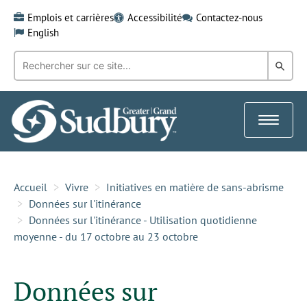
Skip
Emplois et carrières
Accessibilité
Contactez-nous
to
English
content
Recherche
Rech
par
mot-
dans
clé:
le
Toggle
Gra
navigat
Sud
Accueil
Vivre
Initiatives en matière de sans-abrisme
Données sur l'itinérance
Données sur l'itinérance - Utilisation quotidienne
moyenne - du 17 octobre au 23 octobre
Données sur