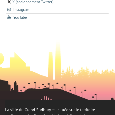
a
onglet
X (anciennement Twitter)
s'ouvre
a
new
s'ouvre
Instagram
dans
new
tab
dans
un
tab
s'ouvre
YouTube
un
nouvel
dans
nouvel
onglet
un
onglet
nouvel
onglet
La ville du Grand Sudbury est située sur le territoire