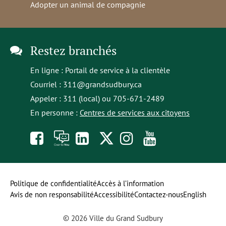
Adopter un animal de compagnie
Restez branchés
En ligne :
Portail de service à la clientèle
Courriel :
311@grandsudbury.ca
Appeler : 311 (local) ou 705-671-2489
En personne :
Centres de services aux citoyens
Like
À
opens
Follow
Follow
Subscribe
us
toi
in
us
us
to
on
la
a
on
on
our
Politique de confidentialité
Accès à l’information
Avis de non responsabilité
Accessibilité
Contactez-nous
English
Facebook
parole
new
Twitter
Instagram
YouTube
© 2026 Ville du Grand Sudbury