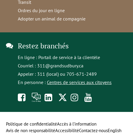
Transit
Ordres du jour en ligne
Adopter un animal de compagnie
Restez branchés
En ligne :
Portail de service à la clientèle
Courriel :
311@grandsudbury.ca
Appeler : 311 (local) ou 705-671-2489
En personne :
Centres de services aux citoyens
Like
À
opens
Follow
Follow
Subscribe
us
toi
in
us
us
to
on
la
a
on
on
our
Politique de confidentialité
Accès à l’information
Avis de non responsabilité
Accessibilité
Contactez-nous
English