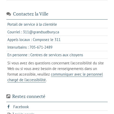
Contactez la Ville
s'ouvre
Portail de service à la clientèle
dans
s'ouvre
Courriel : 311@grandsudbury.ca
un
dans
s'ouvre
Appels locaux : Composez le 311
nouvel
votre
dans
onglet
s'ouvre
Interurbains : 705-671-2489
client
un
dans
de
s'ouvre
En personne : Centres de services aux citoyens
client
un
messagerie
dans
de
Si vous avez des questions concernant l'accessibilité du site
client
l'onglet
votre
Web ou si vous avez besoin de renseignements dans un
de
actuel
téléphone
format accessible, veuillez
communiquer avec le personnel
votre
chargé de l'accessibilité
.
téléphone
Restez connecté
s'ouvre
Facebook
dans