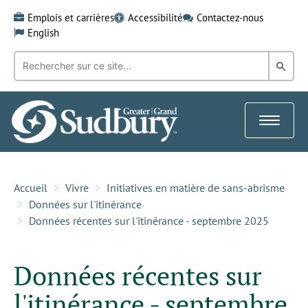
Skip
Emplois et carrières
Accessibilité
Contactez-nous
to
English
content
Recherche
Rech
par
mot-
dans
clé:
le
Toggle
Gra
navigat
Sud
Accueil
Vivre
Initiatives en matière de sans-abrisme
Données sur l'itinérance
Données récentes sur l'itinérance - septembre 2025
Données récentes sur
l'itinérance - septembre