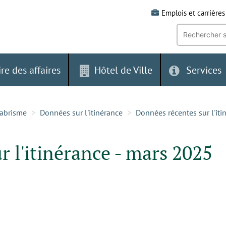
Emplois et carrières
Recherche
par
mot-
clé:
ire des affaires
Hôtel de Ville
Services
-abrisme
Données sur l'itinérance
Données récentes sur l'it
 l'itinérance - mars 2025