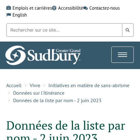
Skip
Emplois et carrières
Accessibilité
Contactez-nous
to
English
content
Recherche
Rech
par
mot-
dans
clé:
le
Toggle
Gra
navigat
Sud
Accueil
Vivre
Initiatives en matière de sans-abrisme
Données sur l'itinérance
Données de la liste par nom - 2 juin 2023
Données de la liste par
nom - 2 juin 2023