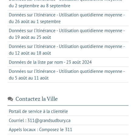
du 2 septembre au 8 septembre
Données sur l'itinérance - Utilisation quotidienne moyenne -
du 26 août au 1 septembre
Données sur l'itinérance - Utilisation quotidienne moyenne -
du 19 août au 25 août
Données sur l'itinérance - Utilisation quotidienne moyenne -
du 12 août au 18 août
Données de la liste par nom - 23 août 2024
Données sur l'itinérance - Utilisation quotidienne moyenne -
du 5 août au 11 août
Contactez la Ville
s'ouvre
Portail de service à la clientèle
dans
s'ouvre
Courriel : 311@grandsudbury.ca
un
dans
s'ouvre
Appels locaux : Composez le 311
nouvel
votre
dans