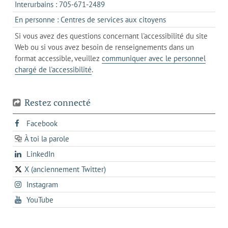
onglet
s'ouvre
Interurbains : 705-671-2489
client
un
dans
de
s'ouvre
En personne : Centres de services aux citoyens
client
un
messagerie
dans
de
Si vous avez des questions concernant l'accessibilité du site
client
l'onglet
votre
Web ou si vous avez besoin de renseignements dans un
de
actuel
téléphone
format accessible, veuillez
communiquer avec le personnel
votre
chargé de l'accessibilité
.
téléphone
Restez connecté
s'ouvre
Facebook
dans
À toi la parole
opens
un
opens
LinkedIn
in
nouvel
in
a
onglet
X (anciennement Twitter)
s'ouvre
a
new
s'ouvre
Instagram
dans
new
tab
dans
un
tab
s'ouvre
YouTube
un
nouvel
dans
nouvel
onglet
un