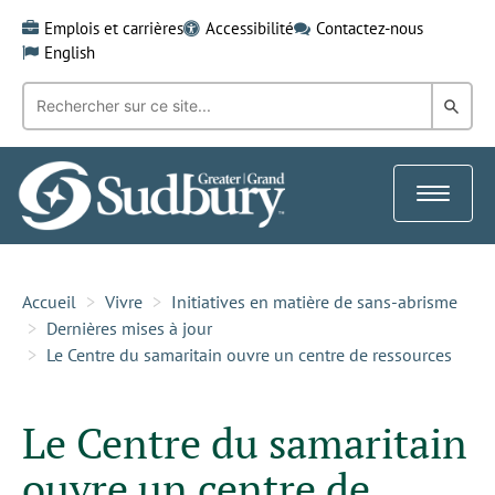
Skip
Emplois et carrières
Accessibilité
Contactez-nous
to
English
content
Recherche
Rech
par
mot-
dans
clé:
le
Toggle
Gra
navigat
Sud
Accueil
Vivre
Initiatives en matière de sans-abrisme
Dernières mises à jour
Le Centre du samaritain ouvre un centre de ressources
Le Centre du samaritain
ouvre un centre de