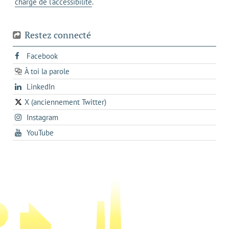
chargé de l'accessibilité
.
téléphone
Restez connecté
s'ouvre
Facebook
dans
À toi la parole
opens
un
opens
LinkedIn
in
nouvel
in
a
onglet
X (anciennement Twitter)
s'ouvre
a
new
s'ouvre
Instagram
dans
new
tab
dans
un
tab
s'ouvre
YouTube
un
nouvel
dans
nouvel
onglet
un
onglet
nouvel
onglet