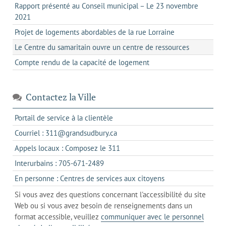
Rapport présenté au Conseil municipal – Le 23 novembre
2021
Projet de logements abordables de la rue Lorraine
Le Centre du samaritain ouvre un centre de ressources
Compte rendu de la capacité de logement
Contactez la Ville
s'ouvre
Portail de service à la clientèle
dans
s'ouvre
Courriel : 311@grandsudbury.ca
un
dans
s'ouvre
Appels locaux : Composez le 311
nouvel
votre
dans
onglet
s'ouvre
Interurbains : 705-671-2489
client
un
dans
de
s'ouvre
En personne : Centres de services aux citoyens
client
un
messagerie
dans
de
Si vous avez des questions concernant l'accessibilité du site
client
l'onglet
votre
Web ou si vous avez besoin de renseignements dans un
de
actuel
téléphone
format accessible, veuillez
communiquer avec le personnel
votre