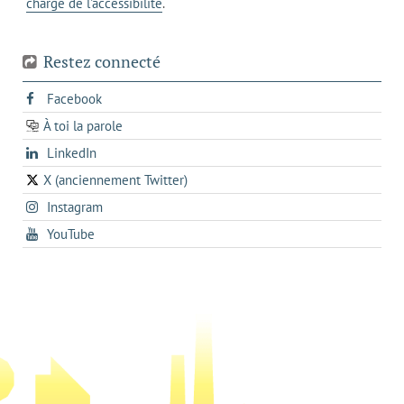
chargé de l'accessibilité
.
téléphone
Restez connecté
s'ouvre
Facebook
dans
À toi la parole
opens
un
opens
LinkedIn
in
nouvel
in
a
onglet
X (anciennement Twitter)
s'ouvre
a
new
s'ouvre
Instagram
dans
new
tab
dans
un
tab
s'ouvre
YouTube
un
nouvel
dans
nouvel
onglet
un
onglet
nouvel
onglet