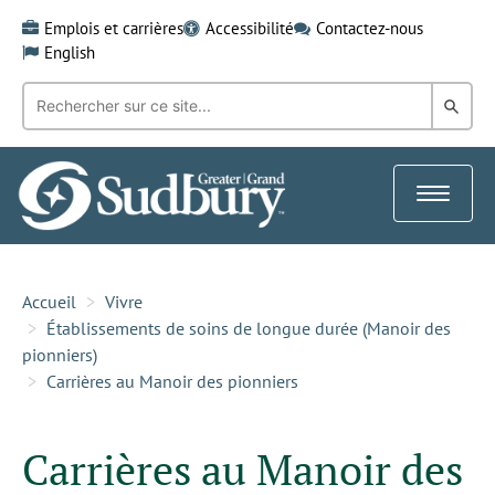
Skip
Emplois et carrières
Accessibilité
Contactez-nous
to
English
content
Recherche
Rech
par
mot-
dans
clé:
le
Toggle
Gra
navigat
Sud
Accueil
Vivre
Établissements de soins de longue durée (Manoir des
pionniers)
Carrières au Manoir des pionniers
Carrières au Manoir des