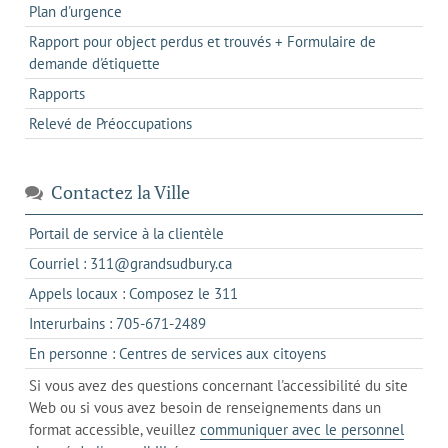
Plan d'urgence
Rapport pour object perdus et trouvés + Formulaire de
demande d'étiquette
Rapports
Relevé de Préoccupations
Contactez la Ville
s'ouvre
Portail de service à la clientèle
dans
s'ouvre
Courriel : 311@grandsudbury.ca
un
dans
s'ouvre
Appels locaux : Composez le 311
nouvel
votre
dans
onglet
s'ouvre
Interurbains : 705-671-2489
client
un
dans
de
s'ouvre
En personne : Centres de services aux citoyens
client
un
messagerie
dans
de
Si vous avez des questions concernant l'accessibilité du site
client
l'onglet
votre
Web ou si vous avez besoin de renseignements dans un
de
actuel
téléphone
format accessible, veuillez
communiquer avec le personnel
votre