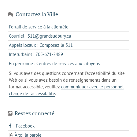
Contactez la Ville
s'ouvre
Portail de service à la clientèle
dans
s'ouvre
Courriel : 311@grandsudbury.ca
un
dans
s'ouvre
Appels locaux : Composez le 311
nouvel
votre
dans
onglet
s'ouvre
Interurbains : 705-671-2489
client
un
dans
de
s'ouvre
En personne : Centres de services aux citoyens
client
un
messagerie
dans
de
Si vous avez des questions concernant l'accessibilité du site
client
l'onglet
votre
Web ou si vous avez besoin de renseignements dans un
de
actuel
téléphone
format accessible, veuillez
communiquer avec le personnel
votre
chargé de l'accessibilité
.
téléphone
Restez connecté
s'ouvre
Facebook
dans
À toi la parole