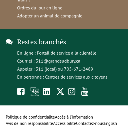
Ordres du jour en ligne
Adopter un animal de compagnie
Restez branchés
En ligne :
Portail de service à la clientèle
Courriel :
311@grandsudbury.ca
Appeler : 311 (local) ou 705-671-2489
En personne :
Centres de services aux citoyens
Like
À
opens
Follow
Follow
Subscribe
us
toi
in
us
us
to
on
la
a
on
on
our
Politique de confidentialité
Accès à l’information
Avis de non responsabilité
Accessibilité
Contactez-nous
English