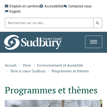
Skip
Emplois et carrières
Accessibilité
Contactez-nous
to
English
content
Recherche
Rech
par
mot-
dans
clé:
le
Toggle
Gra
navigat
Sud
Accueil
Vivre
Environnement et durabilité
Terre à coeur Sudbury
Programmes et thèmes
Programmes et thèmes